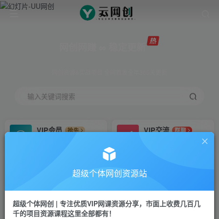
网创网赚 ∞ 稳定更新
网创资源&实战项目 全网首发全年365天更新
输入关键词搜索
VIP会员
VIP交流
抢先
群聊
免费下载全站资源
研究探讨更多创业项目路子。
VIP推广
招募站长
70%分佣
推荐
超级个体网创资源站
会员专属推广链接
搭建同款网站，自己当老板
超级个体网创 | 专注优质VIP网课资源分享，市面上收费几百几
挂机
APP下载
项目
GO
千的项目资源课程这里全部都有！
脚本卡密
站长V：Jong3355