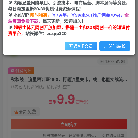
🔰 内容涵盖网赚项目、引流技术、电商运营、脚本源码等资源，
每日稳定更新20-30优质付费资源课程！
首页
创业课程
会员免费
正文
🔰 本站VIP
限时特惠，
￥79/年，￥99/永久 (推广佣金70%)，
全
站资源免费下载，
每天更新，欢迎加入！
秋秋线上流量密训班19.0，打通流量关卡，线上也
🔰
超级个体云网创开放加盟，搭建一个和XXX网创一样的知识付
费平台，
站长微信：zszpp330
能实战流量破局
开通VIP会员
加盟当站长
超级个体
关注
私信
2年前发布
1809
89
付费阅读
秋秋线上流量密训班19.0，打通流量关卡，线上也能实战流量破局
此内容为付费阅读，请付费后查看
9.9
99
云币
云币
免费
会员
立即购买
您当前未登录！建议登陆后购买，可保存购买订单