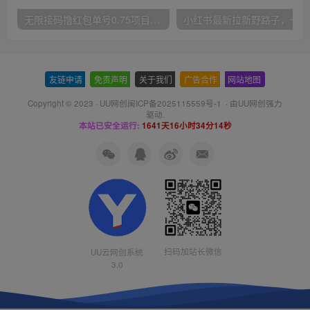
无限接码撸红包单号0.75项目无偿分享给你【揭秘】
小红
友链申请
-
免责声明
-
关于我们
-
广告合作
-
网站地图
Copyright © 2023 ·
UU网创闽ICP备2025115559号-1
· 由
UU网创
强力
驱动.
本站已安全运行:
1641天16小时34分15秒
扫码加站长微信
UU云网创系统
3.0