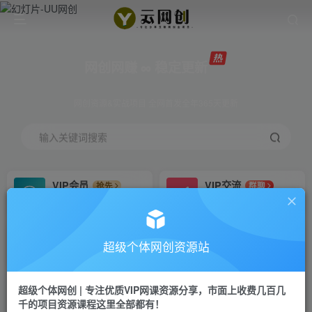
网创网赚 ∞ 稳定更新
网创资源&实战项目 全网首发全年365天更新
输入关键词搜索
VIP会员
VIP交流
抢先
群聊
免费下载全站资源
研究探讨更多创业项目路子。
VIP推广
招募站长
70%分佣
推荐
超级个体网创资源站
会员专属推广链接
搭建同款网站，自己当老板
超级个体网创 | 专注优质VIP网课资源分享，市面上收费几百几
挂机
APP下载
项目
GO
千的项目资源课程这里全部都有！
脚本卡密
站长V：Jong3355