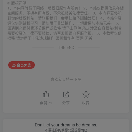
©
版权声明
1、本内容转载于网络，版权归原作者所有！ 2、本站仅提供信息存储
空间服务，不拥有所有权，不承担相关法律责任。 3、本内容若侵犯
到你的版权利益，请联系我们，会尽快给予删除处理！ 4、本站全资
源仅供测试和学习，请勿用于非法操作，一切后果与本站无关。 5、
如遇到充值付费环节课程或软件 请马上删除退出 涉及自身权益/利益
需要投资的一律不要相信，访客发现请向客服举报。 6、本教程仅供
揭秘 请勿用于非法违规操作 否则和作者 官网 无关
THE END
会员免费
喜欢就支持一下吧
点赞
71
分享
收藏
Don’t let your dreams be dreams.
不要让你的梦想只是想想而已