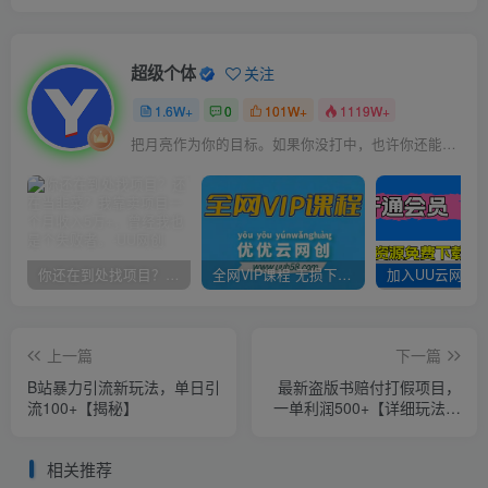
超级个体
关注
1.6W+
0
101W+
1119W+
把月亮作为你的目标。如果你没打中，也许你还能打中星星
你还在到处找项目？还在当韭菜？我靠卖项目一个月收入5万+，曾经我也是个失败者。
全网VIP课程 无损下载~
上一篇
下一篇
B站暴力引流新玩法，单日引
最新盗版书赔付打假项目，
流100+【揭秘】
一单利润500+【详细玩法视
频教程】【仅揭秘】
相关推荐