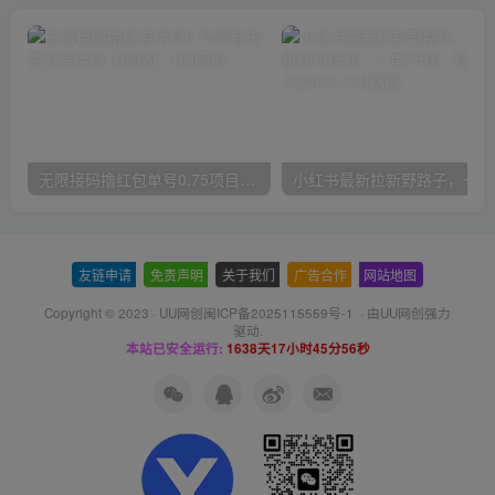
无限接码撸红包单号0.75项目无偿分享给你【揭秘】
小红
友链申请
-
免责声明
-
关于我们
-
广告合作
-
网站地图
Copyright © 2023 ·
UU网创闽ICP备2025115559号-1
· 由
UU网创
强力
驱动.
本站已安全运行:
1638天17小时45分56秒