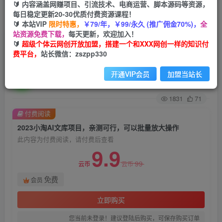
🔰 内容涵盖网赚项目、引流技术、电商运营、脚本源码等资源，
每日稳定更新20-30优质付费资源课程！
首页
创业课程
会员免费
正文
🔰 本站VIP
限时特惠，
￥79/年，￥99/永久 (推广佣金70%)，
全
站资源免费下载，
每天更新，欢迎加入！
2023小淘AI文库项目，亲测可行，可以批量放大
🔰
超级个体云网创开放加盟，搭建一个和XXX网创一样的知识付
费平台，
站长微信：zszpp330
操作
开通VIP会员
加盟当站长
超级个体
关注
私信
2年前发布
1831
71
付费阅读
2023小淘AI文库项目，亲测可行，可以批量放大操作
此内容为付费阅读，请付费后查看
9.9
99
云币
云币
免费
会员
立即购买
您当前未登录！建议登陆后购买，可保存购买订单