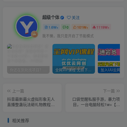
超级个体
关注
1.6W+
0
101W+
1119W+
我不懒，我只是开启了节能模式
你还在到处找项目？还在当韭菜？我靠卖项目一个月收入5万+，曾经我也是个失败者。
全网VIP课程 无损下载~
上一篇
下一篇
抖音最新最火虚拟形象无人
口袋觉醒私服手游，暴力项
直播整蛊玩法砸礼物教程
目，一台电脑轻松1w+【揭
（视频开播教程+全套工具软
秘】
件）
相关推荐