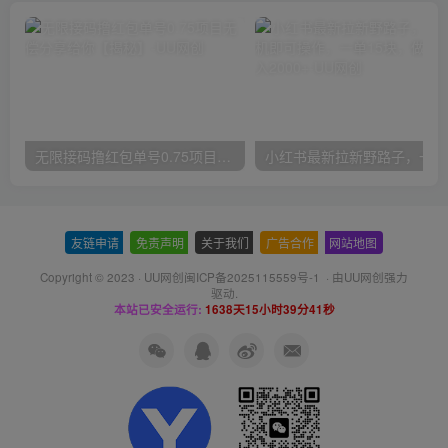
无限接码撸红包单号0.75项目无偿分享给你【揭秘】
小红
友链申请
-
免责声明
-
关于我们
-
广告合作
-
网站地图
Copyright © 2023 ·
UU网创闽ICP备2025115559号-1
· 由
UU网创
强力
驱动.
本站已安全运行:
1638天15小时39分42秒