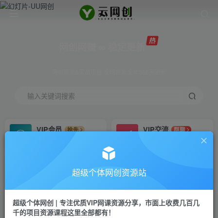
网创网赚 ∞ 稳定更新
网创资源&实战项目 全网首发全年365天更新
输入关键词搜索
VIP会员
VIP交流
抢先
群聊
免费下载全站资源
研究探讨更多创业项目路子。
VIP推广
招募站长
70%分佣
推荐
超级个体网创资源站
会员专属推广链接
搭建同款网站，自己当老板
超级个体网创 | 专注优质VIP网课资源分享，市面上收费几百几
挂机
APP下载
项目
GO
千的项目资源课程这里全部都有！
脚本卡密
站长V：Jong3355