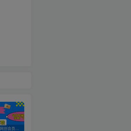
加入UU云网创会员，全站资源免费学习。
UU云网创【VIP会员专属交流群】
加盟UU云网创，搭建同款项目资源站，实现日入2000+