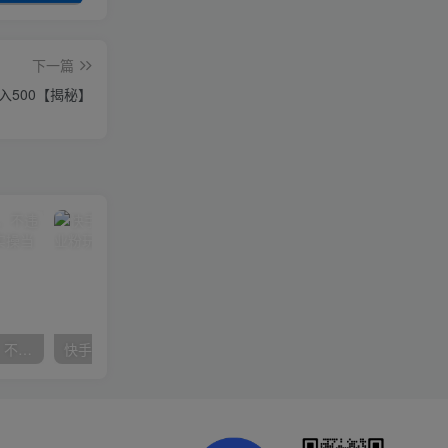
下一篇
500【揭秘】
抖音24小时无人直播音乐，不违规，不封号纯撸音浪，小白实操当天日入1000+
快手美女组合收益拼图引流，创业粉玩法，单日引流50+