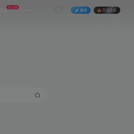
日入2K
网站
发布
开通会员