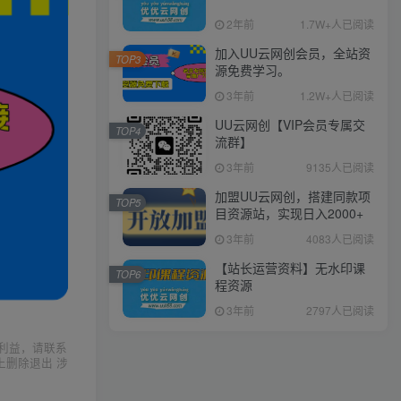
2年前
1.7W+人已阅读
加入UU云网创会员，全站资
TOP3
源免费学习。
3年前
1.2W+人已阅读
UU云网创【VIP会员专属交
TOP4
流群】
3年前
9135人已阅读
加盟UU云网创，搭建同款项
TOP5
目资源站，实现日入2000+
3年前
4083人已阅读
【站长运营资料】无水印课
TOP6
程资源
3年前
2797人已阅读
利益，请联系
上删除退出 涉