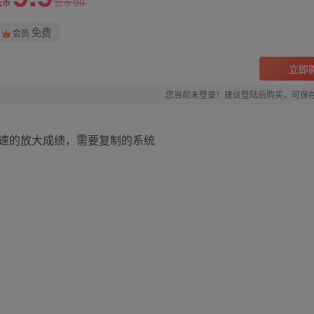
99
云币
云币
免费
会员
立即
您当前未登录！建议登陆后购买，可保
速的放大成绩，需要复制的系统