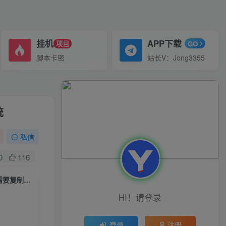
挂机
APP下载
项目
GO
脚本卡密
站长V：Jong3355
统
私信
0
116
私域变现业绩增长，高效的解决问题，需要系统的方案快速的放大成绩，需要复制的系统
HI！请登录
登录
注册