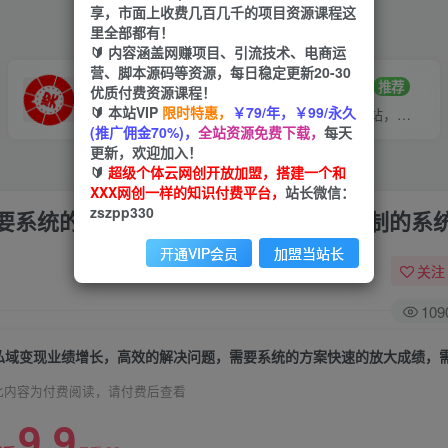
享，市面上收费几百几千的项目资源课程这
里全部都有！
🔰 内容涵盖网赚项目、引流技术、电商运
营、脚本源码等资源，每日稳定更新20-30
VIP推广
招募站长
70%分佣
推荐
优质付费资源课程！
🔰 本站VIP
限时特惠，
￥79/年，￥99/永久
会员专属推广链接
搭建同款网站，自己当老板
(推广佣金70%)，
全站资源免费下载，
每天
更新，欢迎加入！
🔰
超级个体云网创开放加盟，搭建一个和
XXX网创一样的知识付费平台，
站长微信：
zszpp330
要系统的方案快速的放大成绩，需要复制的系
开通VIP会员
加盟当站长
关注
109
此内容为付费阅读，请付费后查看
9.9