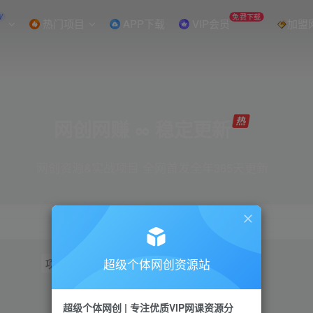
W
免费下载
热门项目
APP下载
VIP会员
加盟
网创网赚 ∞ 稳定更新
网创资源&实战项目 全网首发全年365天更新
超级个体网创资源站
项目
抖音
引流
短视频
小红书
视频号
超级个体网创 | 专注优质VIP网课资源分