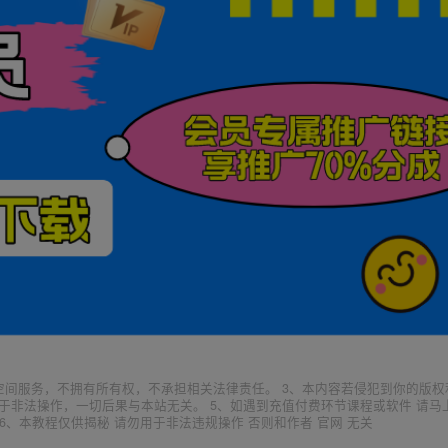
空间服务，不拥有所有权，不承担相关法律责任。 3、本内容若侵犯到你的版权
于非法操作，一切后果与本站无关。 5、如遇到充值付费环节课程或软件 请马
6、本教程仅供揭秘 请勿用于非法违规操作 否则和作者 官网 无关