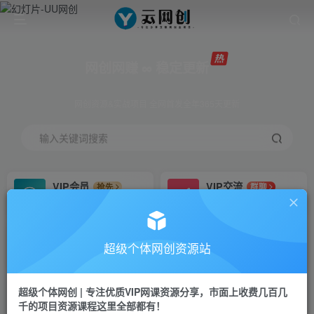
网创网赚 ∞ 稳定更新
网创资源&实战项目 全网首发全年365天更新
输入关键词搜索
VIP会员
VIP交流
抢先
群聊
免费下载全站资源
研究探讨更多创业项目路子。
VIP推广
招募站长
70%分佣
推荐
超级个体网创资源站
会员专属推广链接
搭建同款网站，自己当老板
超级个体网创 | 专注优质VIP网课资源分享，市面上收费几百几
挂机
APP下载
项目
GO
千的项目资源课程这里全部都有！
脚本卡密
站长V：Jong3355