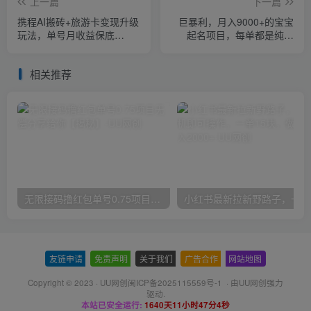
上一篇
下一篇
携程AI搬砖+旅游卡变现升级
巨暴利，月入9000+的宝宝
玩法，单号月收益保底
起名项目，每单都是纯利
5000+，可做矩阵号
润，零基础都能躺赚【附软
件+视频教程】
相关推荐
无限接码撸红包单号0.75项目无偿分享给你【揭秘】
小红
友链申请
-
免责声明
-
关于我们
-
广告合作
-
网站地图
Copyright © 2023 ·
UU网创闽ICP备2025115559号-1
· 由
UU网创
强力
驱动.
本站已安全运行:
1640天11小时47分4秒