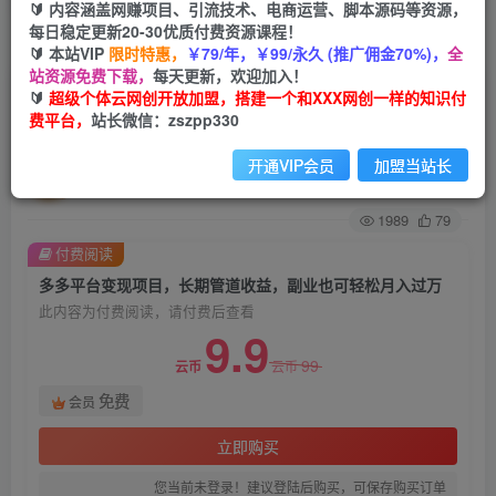
🔰 内容涵盖网赚项目、引流技术、电商运营、脚本源码等资源，
每日稳定更新20-30优质付费资源课程！
首页
创业课程
会员免费
正文
🔰 本站VIP
限时特惠，
￥79/年，￥99/永久 (推广佣金70%)，
全
站资源免费下载，
每天更新，欢迎加入！
多多平台变现项目，长期管道收益，副业也可轻松
🔰
超级个体云网创开放加盟，搭建一个和XXX网创一样的知识付
费平台，
站长微信：zszpp330
月入过万
开通VIP会员
加盟当站长
超级个体
关注
私信
2年前发布
1989
79
付费阅读
多多平台变现项目，长期管道收益，副业也可轻松月入过万
此内容为付费阅读，请付费后查看
9.9
99
云币
云币
免费
会员
立即购买
您当前未登录！建议登陆后购买，可保存购买订单