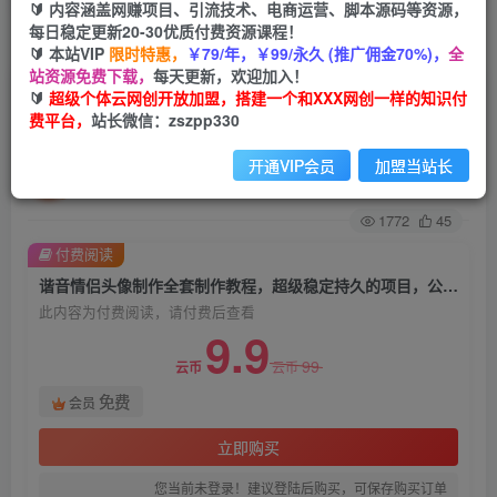
🔰 内容涵盖网赚项目、引流技术、电商运营、脚本源码等资源，
每日稳定更新20-30优质付费资源课程！
首页
创业课程
会员免费
正文
🔰 本站VIP
限时特惠，
￥79/年，￥99/永久 (推广佣金70%)，
全
站资源免费下载，
每天更新，欢迎加入！
谐音情侣头像制作全套制作教程，超级稳定持久的
🔰
超级个体云网创开放加盟，搭建一个和XXX网创一样的知识付
费平台，
站长微信：zszpp330
项目，公域私域双变现，小白也能上手【揭秘】
开通VIP会员
加盟当站长
超级个体
关注
私信
2年前发布
1772
45
付费阅读
谐音情侣头像制作全套制作教程，超级稳定持久的项目，公域私域双变现，小白也能上手【揭秘】
此内容为付费阅读，请付费后查看
9.9
99
云币
云币
免费
会员
立即购买
您当前未登录！建议登陆后购买，可保存购买订单