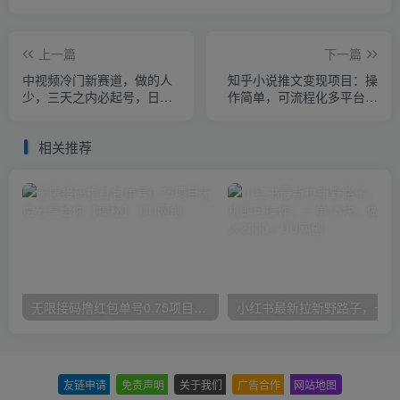
上一篇
下一篇
中视频冷门新赛道，做的人
知乎小说推文变现项目：操
少，三天之内必起号，日入
作简单，可流程化多平台操
500+【揭秘】
作，赚佣金月入过万
相关推荐
无限接码撸红包单号0.75项目无偿分享给你【揭秘】
小红
友链申请
-
免责声明
-
关于我们
-
广告合作
-
网站地图