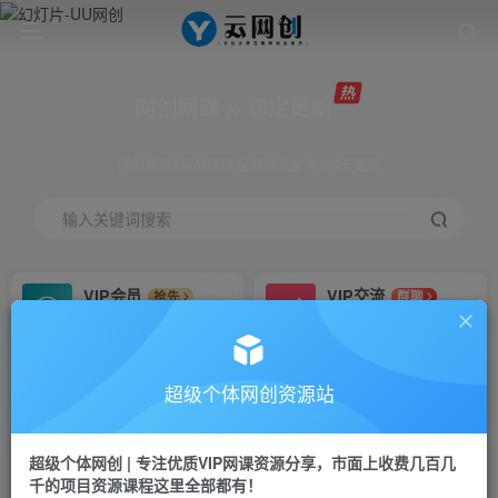
网创网赚 ∞ 稳定更新
网创资源&实战项目 全网首发全年365天更新
输入关键词搜索
VIP会员
VIP交流
抢先
群聊
免费下载全站资源
研究探讨更多创业项目路子。
VIP推广
招募站长
70%分佣
推荐
超级个体网创资源站
会员专属推广链接
搭建同款网站，自己当老板
超级个体网创 | 专注优质VIP网课资源分享，市面上收费几百几
挂机
APP下载
项目
GO
千的项目资源课程这里全部都有！
脚本卡密
站长V：Jong3355