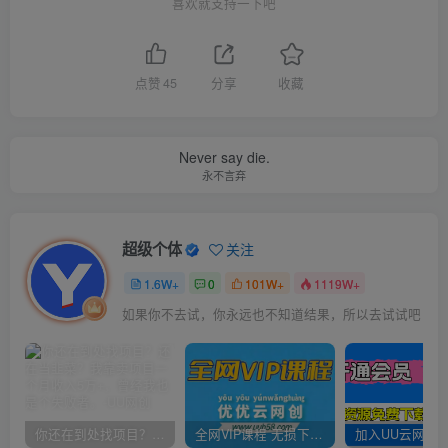
喜欢就支持一下吧
点赞
45
分享
收藏
Never say die.
永不言弃
超级个体
关注
1.6W+
0
101W+
1119W+
如果你不去试，你永远也不知道结果，所以去试试吧
你还在到处找项目？还在当韭菜？我靠卖项目一个月收入5万+，曾经我也是个失败者。
全网VIP课程 无损下载~