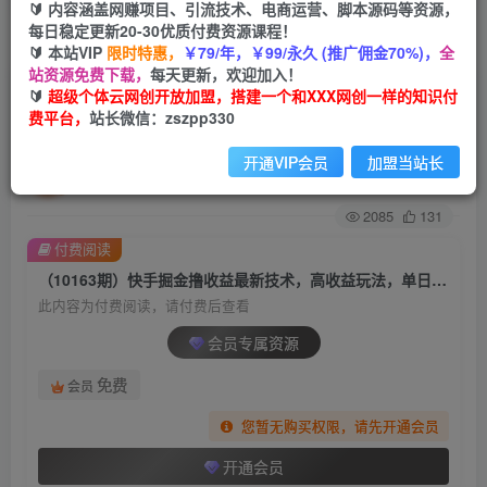
🔰 内容涵盖网赚项目、引流技术、电商运营、脚本源码等资源，
每日稳定更新20-30优质付费资源课程！
首页
创业课程
会员专属
正文
🔰 本站VIP
限时特惠，
￥79/年，￥99/永久 (推广佣金70%)，
全
站资源免费下载，
每天更新，欢迎加入！
（10163期）快手掘金撸收益最新技术，高收益玩
🔰
超级个体云网创开放加盟，搭建一个和XXX网创一样的知识付
费平台，
站长微信：zszpp330
法，单日变现500+，小白必备项目
开通VIP会员
加盟当站长
超级个体
关注
私信
2年前更新
2085
131
付费阅读
（10163期）快手掘金撸收益最新技术，高收益玩法，单日变现500+，小白必备项目
此内容为付费阅读，请付费后查看
会员专属资源
免费
会员
您暂无购买权限，请先开通会员
开通会员