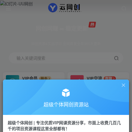
网创网赚 ∞ 稳定更新
网创资源&实战项目 全网首发全年365天更新
输入关键词搜索
VIP会员
VIP交流
抢先
群聊
免费下载全站资源
研究探讨更多创业项目路子。
VIP推广
招募站长
70%分佣
推荐
超级个体网创资源站
会员专属推广链接
搭建同款网站，自己当老板
超级个体网创 | 专注优质VIP网课资源分享，市面上收费几百几
挂机
APP下载
项目
GO
千的项目资源课程这里全部都有！
脚本卡密
站长V：Jong3355