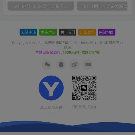
（9448期）2024网易云音乐人挂机项目，单机日入150+，无脑月入5000+
友链申请
-
免责声明
-
关于我们
-
广告合作
-
网站地图
Copyright © 2023 ·
UU网创闽ICP备2025115559号-1
· 由
UU网创
强力
驱动.
本站已安全运行:
1639天9小时23分48秒
扫码加站长微信
UU云网创系统
3.0