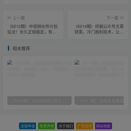
上一篇
下一篇
（6212期）中视频伙伴计划
（6214期）挖掘公众号文章
玩法！长久正规稳定，有播
财富，冷门抱利技术，让你
放就有收益！搞笑类目自带
轻松月入过万！
流量
相关推荐
（9448期）2024网易云音乐人挂机项目，单机日入150+，无脑月入5000+
友链申请
-
免责声明
-
关于我们
-
广告合作
-
网站地图