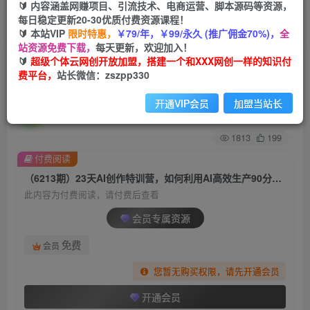
🔰 内容涵盖网赚项目、引流技术、电商运营、脚本源码等资源，
每日稳定更新20-30优质付费资源课程！
首页
创业课程
会员专属
正文
🔰 本站VIP
限时特惠，
￥79/年，￥99/永久 (推广佣金70%)，
全
站资源免费下载，
每天更新，欢迎加入！
（6213期）23天AI创作特训营，如何利用AI高效
🔰
超级个体云网创开放加盟，搭建一个和XXX网创一样的知识付
费平台，
站长微信：zszpp330
生产90分的优质内容（更新）
开通VIP会员
加盟当站长
超级个体
关注
私信
2年前发布
1813
199
付费阅读
（6213期）23天AI创作特训营，如何利用AI高效生产90分的优质内容（更新）
此内容为付费阅读，请付费后查看
会员专属资源
免费
会员
您暂无购买权限，请先开通会员
开通会员