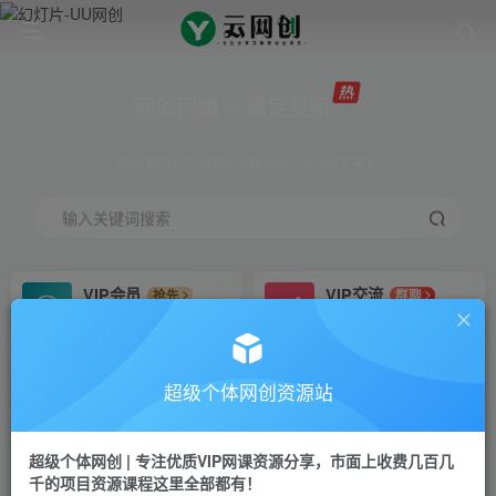
网创网赚 ∞ 稳定更新
网创资源&实战项目 全网首发全年365天更新
输入关键词搜索
VIP会员
VIP交流
抢先
群聊
免费下载全站资源
研究探讨更多创业项目路子。
VIP推广
招募站长
70%分佣
推荐
超级个体网创资源站
会员专属推广链接
搭建同款网站，自己当老板
超级个体网创 | 专注优质VIP网课资源分享，市面上收费几百几
挂机
APP下载
项目
GO
千的项目资源课程这里全部都有！
脚本卡密
站长V：Jong3355