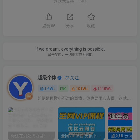
喜欢就支持一下吧
点赞
66
分享
收藏
If we dream, everything is possible.
敢于梦想，一切都将成为可能
超级个体
关注
1.6W+
0
101W+
1119W+
即便是再微小不过的事情，你也要用心去做。这就是成功的秘密
你还在到处找项目？还在当韭菜？我靠卖项目一个月收入5万+，曾经我也是个失败者。
全网VIP课程 无损下载~