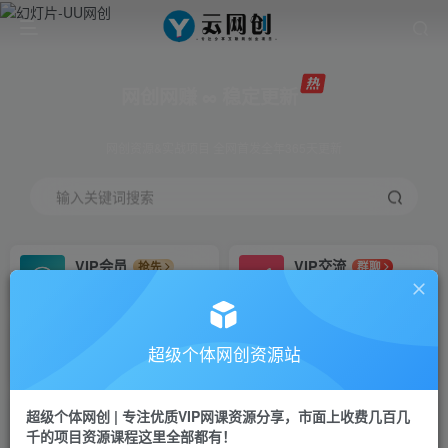
网创网赚 ∞ 稳定更新
网创资源&实战项目 全网首发全年365天更新
输入关键词搜索
VIP会员
VIP交流
抢先
群聊
免费下载全站资源
研究探讨更多创业项目路子。
VIP推广
招募站长
70%分佣
推荐
超级个体网创资源站
会员专属推广链接
搭建同款网站，自己当老板
超级个体网创 | 专注优质VIP网课资源分享，市面上收费几百几
挂机
APP下载
项目
GO
千的项目资源课程这里全部都有！
脚本卡密
站长V：Jong3355