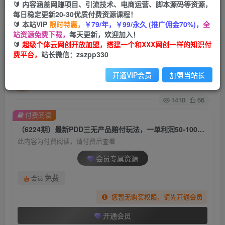
🔰 内容涵盖网赚项目、引流技术、电商运营、脚本源码等资源，
每日稳定更新20-30优质付费资源课程！
首页
创业课程
会员专属
正文
🔰 本站VIP
限时特惠，
￥79/年，￥99/永久 (推广佣金70%)，
全
站资源免费下载，
每天更新，欢迎加入！
（6224期）最新PDD三无产品赔付玩法，一单利
🔰
超级个体云网创开放加盟，搭建一个和XXX网创一样的知识付
费平台，
站长微信：zszpp330
润50-100元【详细玩法揭秘】
开通VIP会员
加盟当站长
超级个体
关注
私信
2年前发布
1410
66
付费阅读
（6224期）最新PDD三无产品赔付玩法，一单利润50-100元【详细玩法揭秘】
此内容为付费阅读，请付费后查看
会员专属资源
免费
会员
您暂无购买权限，请先开通会员
开通会员