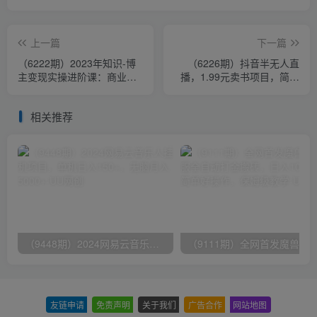
上一篇
下一篇
（6222期）2023年知识-博
（6226期）抖音半无人直
主变现实操进阶课：商业策
播，1.99元卖书项目，简单
划 产品策划 短视频 直播间
操作轻松日入500＋
私域
相关推荐
（9448期）2024网易云音乐人挂机项目，单机日入150+，无脑月入5000+
友链申请
-
免责声明
-
关于我们
-
广告合作
-
网站地图