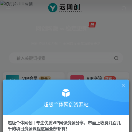
网创网赚 ∞ 稳定更新
网创资源&实战项目 全网首发全年365天更新
输入关键词搜索
VIP会员
VIP交流
抢先
群聊
免费下载全站资源
研究探讨更多创业项目路子。
VIP推广
招募站长
70%分佣
推荐
超级个体网创资源站
会员专属推广链接
搭建同款网站，自己当老板
超级个体网创 | 专注优质VIP网课资源分享，市面上收费几百几
挂机
APP下载
项目
GO
千的项目资源课程这里全部都有！
脚本卡密
站长V：Jong3355