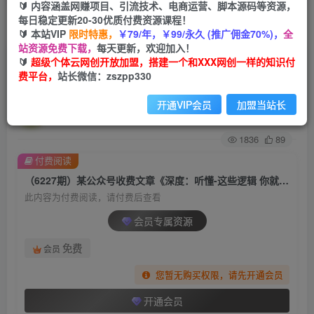
🔰 内容涵盖网赚项目、引流技术、电商运营、脚本源码等资源，
每日稳定更新20-30优质付费资源课程！
首页
创业课程
会员专属
正文
🔰 本站VIP
限时特惠，
￥79/年，￥99/永久 (推广佣金70%)，
全
站资源免费下载，
每天更新，欢迎加入！
（6227期）某公众号收费文章《深度：听懂-这些
🔰
超级个体云网创开放加盟，搭建一个和XXX网创一样的知识付
费平台，
站长微信：zszpp330
逻辑 你就知道富人 凭什么一直赢了》
开通VIP会员
加盟当站长
超级个体
关注
私信
2年前发布
1836
89
付费阅读
（6227期）某公众号收费文章《深度：听懂-这些逻辑 你就知道富人 凭什么一直赢了》
此内容为付费阅读，请付费后查看
会员专属资源
免费
会员
您暂无购买权限，请先开通会员
开通会员