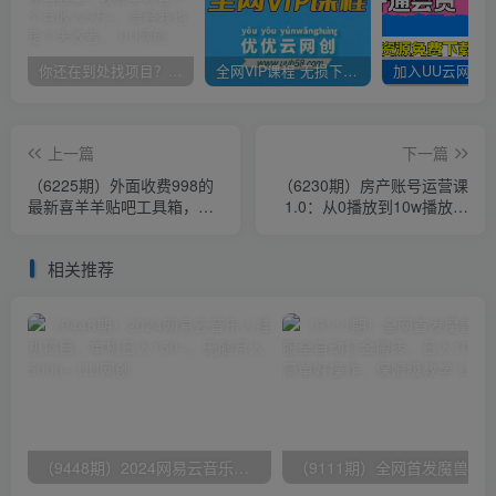
你还在到处找项目？还在当韭菜？我靠卖项目一个月收入5万+，曾经我也是个失败者。
全网VIP课程 无损下载~
上一篇
下一篇
（6225期）外面收费998的
（6230期）房产账号运营课
最新喜羊羊贴吧工具箱，号
1.0：从0播放到10w播放，
称日发十万条【软件+详细教
教你做垂直账号，陪你做房
程】
产成交
相关推荐
（9448期）2024网易云音乐人挂机项目，单机日入150+，无脑月入5000+