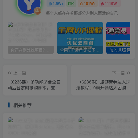
1.6W+
0
101W+
1119W+
每个人都存在着那部分为别人而活的自己
你还在到处找项目？还在当韭菜？我靠卖项目一个月收入5万+，曾经我也是个失败者。
全网VIP课程 无损下载~
上一篇
下一篇
（6236期）多功能茅台全自
（6238期）旅游带券达人玩
动后台定时抢购脚本，支持
法教程：0粉开通达人团购，
21个平台【永久脚本+详细
旅游达人0粉可变现（7节
教程】
课）
相关推荐