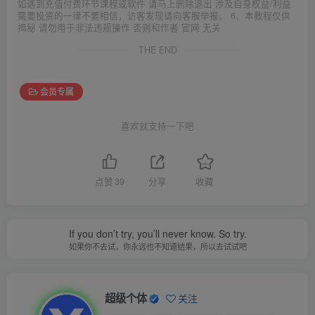
如遇到充值付费环节课程或软件 请马上删除退出 涉及自身权益/利益
需要投资的一律不要相信，访客发现请向客服举报。 6、本教程仅供
揭秘 请勿用于非法违规操作 否则和作者 官网 无关
THE END
会员专属
喜欢就支持一下吧
点赞
39
分享
收藏
If you don’t try, you’ll never know. So try.
如果你不去试，你永远也不知道结果，所以去试试吧
超级个体
关注