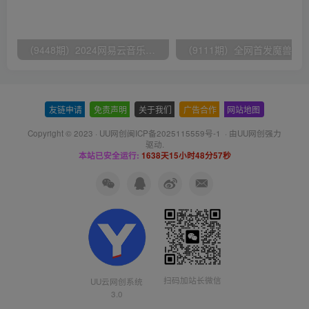
（9448期）2024网易云音乐人挂机项目，单机日入150+，无脑月入5000+
友链申请
-
免责声明
-
关于我们
-
广告合作
-
网站地图
Copyright © 2023 ·
UU网创闽ICP备2025115559号-1
· 由
UU网创
强力
驱动.
本站已安全运行:
1638天15小时48分57秒
扫码加站长微信
UU云网创系统
3.0