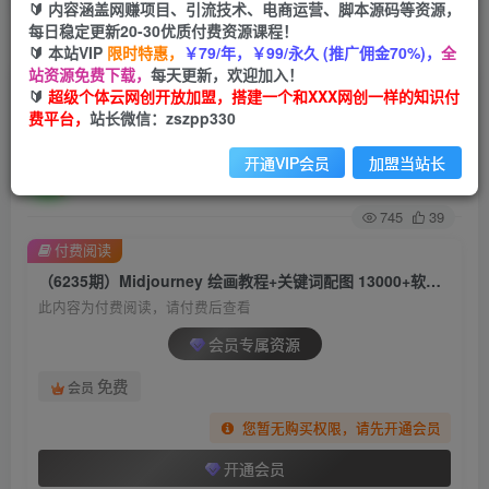
🔰 内容涵盖网赚项目、引流技术、电商运营、脚本源码等资源，
每日稳定更新20-30优质付费资源课程！
首页
创业课程
会员专属
正文
🔰 本站VIP
限时特惠，
￥79/年，￥99/永久 (推广佣金70%)，
全
站资源免费下载，
每天更新，欢迎加入！
（6235期）Midjourney 绘画教程+关键词配图
🔰
超级个体云网创开放加盟，搭建一个和XXX网创一样的知识付
费平台，
站长微信：zszpp330
13000+软件+教程（更新）
开通VIP会员
加盟当站长
超级个体
关注
私信
2年前发布
745
39
付费阅读
（6235期）Midjourney 绘画教程+关键词配图 13000+软件+教程（更新）
此内容为付费阅读，请付费后查看
会员专属资源
免费
会员
您暂无购买权限，请先开通会员
开通会员