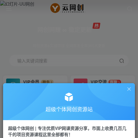
网创网赚 ∞ 稳定更新
网创资源&实战项目 全网首发全年365天更新
输入关键词搜索
VIP会员
VIP交流
抢先
群聊
免费下载全站资源
研究探讨更多创业项目路子。
VIP推广
招募站长
70%分佣
推荐
超级个体网创资源站
会员专属推广链接
搭建同款网站，自己当老板
超级个体网创 | 专注优质VIP网课资源分享，市面上收费几百几
挂机
APP下载
项目
GO
千的项目资源课程这里全部都有！
脚本卡密
站长V：Jong3355