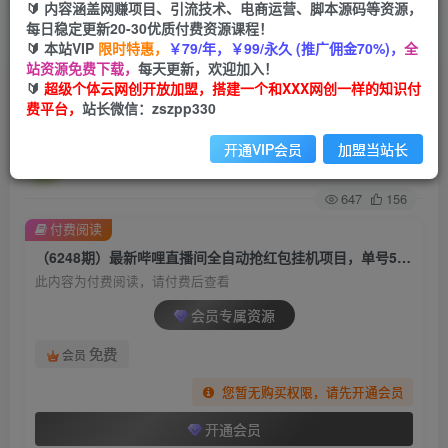
🔰 内容涵盖网赚项目、引流技术、电商运营、脚本源码等资源，
每日稳定更新20-30优质付费资源课程！
首页
创业课程
会员专属
正文
🔰 本站VIP
限时特惠，
￥79/年，￥99/永久 (推广佣金70%)，
全
站资源免费下载，
每天更新，欢迎加入！
（6248期）最新哔哩直播间全自动抢红包挂机项
🔰
超级个体云网创开放加盟，搭建一个和XXX网创一样的知识付
费平台，
站长微信：zszpp330
目，单号5-10+【脚本+详细教程】
开通VIP会员
加盟当站长
超级个体
关注
私信
2年前发布
647
156
付费阅读
（6248期）最新哔哩直播间全自动抢红包挂机项目，单号5-10+【脚本+详细教程】
此内容为付费阅读，请付费后查看
会员专属资源
免费
会员
您暂无购买权限，请先开通会员
开通会员