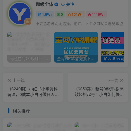
超级个体
关注
1.6W+
0
101W+
1119W+
不要急着说别无选择，也许、下个路口就会遇见希望
你还在到处找项目？还在当韭菜？我靠卖项目一个月收入5万+，曾经我也是个失败者。
全网VIP课程 无损下载~
上一篇
下一篇
（6249期）小红书小学资料
（6250期）新号0粉开播-高
玩法，0成本小白可做日入
效轻松起号：小白如何快速
500+（教程+资料）
进入正常出单节奏（10节
课）
相关推荐