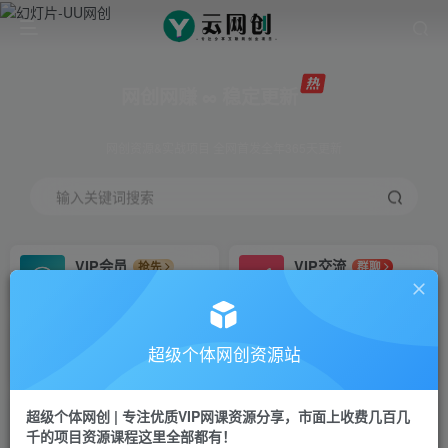
网创网赚 ∞ 稳定更新
网创资源&实战项目 全网首发全年365天更新
输入关键词搜索
VIP会员
VIP交流
抢先
群聊
免费下载全站资源
研究探讨更多创业项目路子。
VIP推广
招募站长
70%分佣
推荐
超级个体网创资源站
会员专属推广链接
搭建同款网站，自己当老板
超级个体网创 | 专注优质VIP网课资源分享，市面上收费几百几
挂机
APP下载
项目
GO
千的项目资源课程这里全部都有！
脚本卡密
站长V：Jong3355