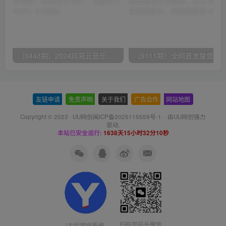
（9448期）2024网易云音乐人挂机项目，单机日入150+，无脑月入5000+
友链申请
-
免责声明
-
关于我们
-
广告合作
-
网站地图
Copyright © 2023 ·
UU网创闽ICP备2025115559号-1
· 由
UU网创
强力
驱动.
本站已安全运行:
1638天15小时32分11秒
扫码加站长微信
UU云网创系统