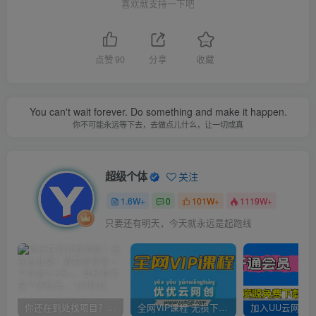
喜欢就支持一下吧
点赞
90
分享
收藏
You can't wait forever. Do something and make it happen.
你不可能永远等下去，去做点儿什么，让一切成真
超级个体
关注
1.6W+
0
101W+
1119W+
只要还有明天，今天就永远是起跑线
你还在到处找项目？还在当韭菜？我靠卖项目一个月收入5万+，曾经我也是个失败者。
全网VIP课程 无损下载~