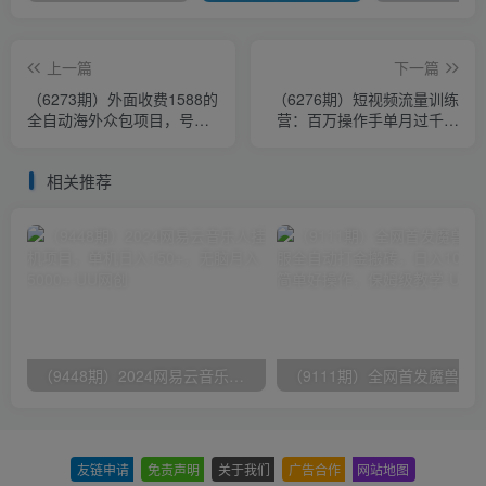
上一篇
下一篇
（6273期）外面收费1588的
（6276期）短视频流量训练
全自动海外众包项目，号称
营：百万操作手单月过千万
日赚500+【永久脚本+详细
的项目：抖音变现王中王 能
教程】
力超强
相关推荐
（9448期）2024网易云音乐人挂机项目，单机日入150+，无脑月入5000+
友链申请
-
免责声明
-
关于我们
-
广告合作
-
网站地图