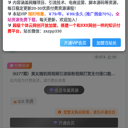
🔰 内容涵盖网赚项目、引流技术、电商运营、脚本源码等资源，
每日稳定更新20-30优质付费资源课程！
首页
创业课程
会员专属
正文
🔰 本站VIP
限时特惠，
￥79/年，￥99/永久 (推广佣金70%)，
全
站资源免费下载，
每天更新，欢迎加入！
（6277期）美女随机短视频引流吸粉视频打赏支
🔰
超级个体云网创开放加盟，搭建一个和XXX网创一样的知识付
费平台，
站长微信：zszpp330
付接口能用+完整搭建教程
开通VIP会员
加盟当站长
超级个体
关注
私信
2年前发布
874
90
付费阅读
（6277期）美女随机短视频引流吸粉视频打赏支付接口能用+完整搭建教程
此内容为付费阅读，请付费后查看
会员专属资源
免费
会员
您暂无购买权限，请先开通会员
开通会员