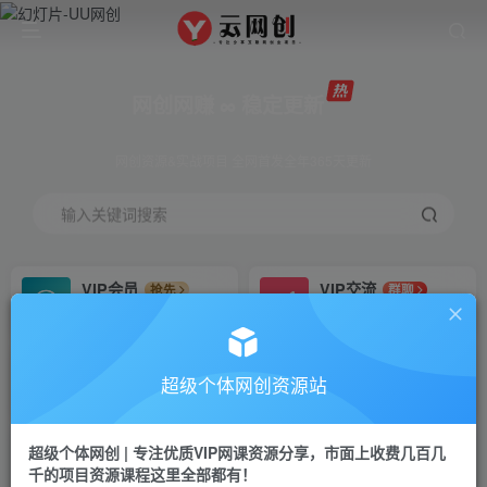
网创网赚 ∞ 稳定更新
网创资源&实战项目 全网首发全年365天更新
输入关键词搜索
VIP会员
VIP交流
抢先
群聊
免费下载全站资源
研究探讨更多创业项目路子。
VIP推广
招募站长
70%分佣
推荐
超级个体网创资源站
会员专属推广链接
搭建同款网站，自己当老板
超级个体网创 | 专注优质VIP网课资源分享，市面上收费几百几
挂机
APP下载
项目
GO
千的项目资源课程这里全部都有！
脚本卡密
站长V：Jong3355