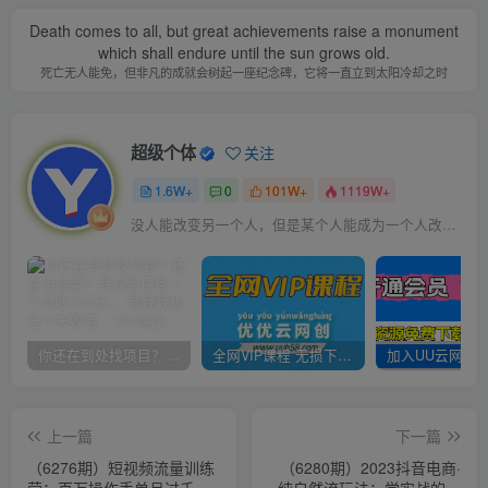
Death comes to all, but great achievements raise a monument
which shall endure until the sun grows old.
死亡无人能免，但非凡的成就会树起一座纪念碑，它将一直立到太阳冷却之时
超级个体
关注
1.6W+
0
101W+
1119W+
没人能改变另一个人，但是某个人能成为一个人改变的原因
你还在到处找项目？还在当韭菜？我靠卖项目一个月收入5万+，曾经我也是个失败者。
全网VIP课程 无损下载~
上一篇
下一篇
（6276期）短视频流量训练
（6280期）2023抖音电商·
营：百万操作手单月过千万
纯自然流玩法：学实战的直