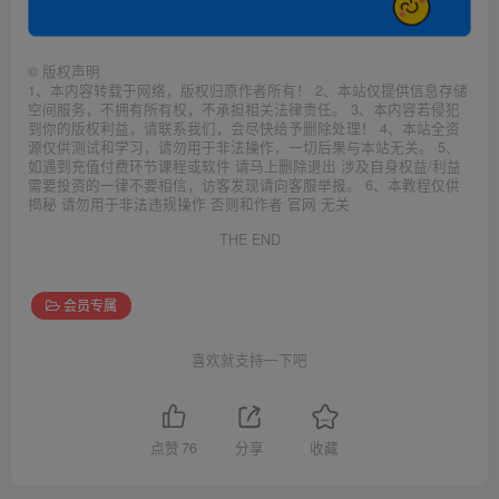
©
版权声明
1、本内容转载于网络，版权归原作者所有！ 2、本站仅提供信息存储
空间服务，不拥有所有权，不承担相关法律责任。 3、本内容若侵犯
到你的版权利益，请联系我们，会尽快给予删除处理！ 4、本站全资
源仅供测试和学习，请勿用于非法操作，一切后果与本站无关。 5、
如遇到充值付费环节课程或软件 请马上删除退出 涉及自身权益/利益
需要投资的一律不要相信，访客发现请向客服举报。 6、本教程仅供
揭秘 请勿用于非法违规操作 否则和作者 官网 无关
THE END
会员专属
喜欢就支持一下吧
点赞
76
分享
收藏