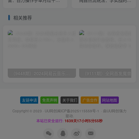
的项目：抖音变现王中王 能
播带货课，视频+话术文档
力超强
相关推荐
（9448期）2024网易云音乐人挂机项目，单机日入150+，无脑月入5000+
友链申请
-
免责声明
-
关于我们
-
广告合作
-
网站地图
Copyright © 2023 ·
UU网创闽ICP备2025115559号-1
· 由
UU网创
强力
驱动.
本站已安全运行:
1639天17小时5分55秒