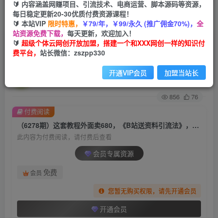
🔰 内容涵盖网赚项目、引流技术、电商运营、脚本源码等资源，
每日稳定更新20-30优质付费资源课程！
首页
创业课程
会员专属
正文
🔰 本站VIP
限时特惠，
￥79/年，￥99/永久 (推广佣金70%)，
全
站资源免费下载，
每天更新，欢迎加入！
（6278期）这套教程外面卖680，《B站送资料引
🔰
超级个体云网创开放加盟，搭建一个和XXX网创一样的知识付
费平台，
站长微信：zszpp330
流法》，单账号一天30-50加，简单有效！
开通VIP会员
加盟当站长
超级个体
关注
私信
2年前发布
856
76
付费阅读
（6278期）这套教程外面卖680，《B站送资料引流法》，单账号一天30-50加，简单有效！
此内容为付费阅读，请付费后查看
会员专属资源
免费
会员
您暂无购买权限，请先开通会员
开通会员