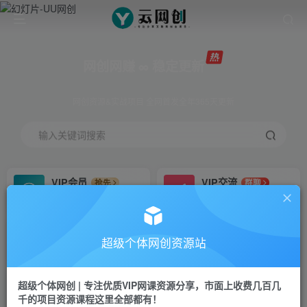
网创网赚 ∞ 稳定更新
网创资源&实战项目 全网首发全年365天更新
输入关键词搜索
VIP会员
VIP交流
抢先
群聊
免费下载全站资源
研究探讨更多创业项目路子。
VIP推广
招募站长
70%分佣
推荐
超级个体网创资源站
会员专属推广链接
搭建同款网站，自己当老板
超级个体网创 | 专注优质VIP网课资源分享，市面上收费几百几
挂机
APP下载
项目
GO
千的项目资源课程这里全部都有！
脚本卡密
站长V：Jong3355