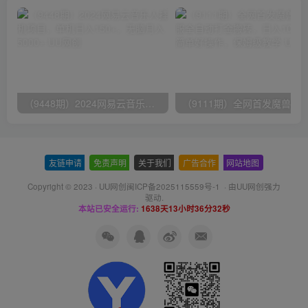
（9448期）2024网易云音乐人挂机项目，单机日入150+，无脑月入5000+
友链申请
-
免责声明
-
关于我们
-
广告合作
-
网站地图
Copyright © 2023 ·
UU网创闽ICP备2025115559号-1
· 由
UU网创
强力
驱动.
本站已安全运行:
1638天13小时36分32秒