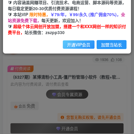
🔰 内容涵盖网赚项目、引流技术、电商运营、脚本源码等资源，
每日稳定更新20-30优质付费资源课程！
首页
创业课程
会员专属
正文
🔰 本站VIP
限时特惠，
￥79/年，￥99/永久 (推广佣金70%)，
全
站资源免费下载，
每天更新，欢迎加入！
（6327期）某博清粉小工具-僵尸粉管理小软件
🔰
超级个体云网创开放加盟，搭建一个和XXX网创一样的知识付
费平台，
站长微信：zszpp330
（教程+软件）
开通VIP会员
加盟当站长
超级个体
关注
私信
2年前发布
1936
108
付费阅读
（6327期）某博清粉小工具-僵尸粉管理小软件（教程+软件）
此内容为付费阅读，请付费后查看
会员专属资源
免费
会员
您暂无购买权限，请先开通会员
开通会员