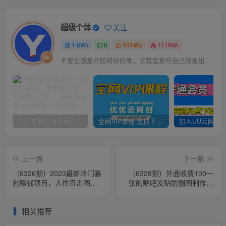
超级个体
关注
1.6W+
0
101W+
1119W+
不要去想那些阻碍你的事，尤其是那些自己想象出来的事
你还在到处找项目？还在当韭菜？我靠卖项目一个月收入5万+，曾经我也是个失败者。
全网VIP课程 无损下载~
上一篇
下一篇
（6326期）2023最新冷门暴
（6328期）外面收费100一
利赚钱项目，人性直击图文
张的贴吧发贴防删图制作详
号，日收入1000+【视频教
细教程【软件+教程】
程】
相关推荐