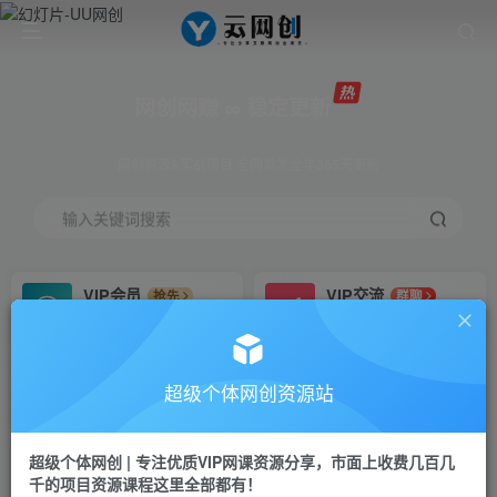
网创网赚 ∞ 稳定更新
网创资源&实战项目 全网首发全年365天更新
输入关键词搜索
VIP会员
VIP交流
抢先
群聊
免费下载全站资源
研究探讨更多创业项目路子。
VIP推广
招募站长
70%分佣
推荐
超级个体网创资源站
会员专属推广链接
搭建同款网站，自己当老板
超级个体网创 | 专注优质VIP网课资源分享，市面上收费几百几
挂机
APP下载
项目
GO
千的项目资源课程这里全部都有！
脚本卡密
站长V：Jong3355