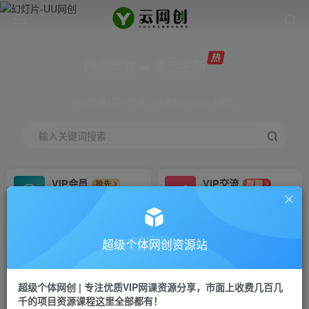
网创网赚 ∞ 稳定更新
网创资源&实战项目 全网首发全年365天更新
输入关键词搜索
VIP会员
VIP交流
抢先
群聊
免费下载全站资源
研究探讨更多创业项目路子。
VIP推广
招募站长
70%分佣
推荐
超级个体网创资源站
会员专属推广链接
搭建同款网站，自己当老板
超级个体网创 | 专注优质VIP网课资源分享，市面上收费几百几
挂机
APP下载
项目
GO
千的项目资源课程这里全部都有！
脚本卡密
站长V：Jong3355