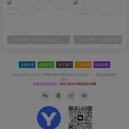
（9448期）2024网易云音乐人挂机项目，单机日入150+，无脑月入5000+
友链申请
-
免责声明
-
关于我们
-
广告合作
-
网站地图
Copyright © 2023 ·
UU网创闽ICP备2025115559号-1
· 由
UU网创
强力
驱动.
本站已安全运行:
1641天19小时28分13秒