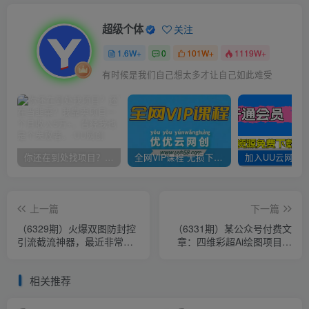
超级个体
关注
1.6W+
0
101W+
1119W+
有时候是我们自己想太多才让自己如此难受
你还在到处找项目？还在当韭菜？我靠卖项目一个月收入5万+，曾经我也是个失败者。
全网VIP课程 无损下载~
上一篇
下一篇
（6329期）火爆双图防封控
（6331期）某公众号付费文
引流截流神器，最近非常好
章：四维彩超Ai绘图项目实
用的短视频截流方法
操教程，日赚1000元
相关推荐