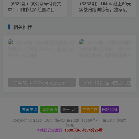
（6331期）某公众号付费文
（6333期）Tiktok·线上60天
章：四维彩超Ai绘图项目实
实战陪跑训练营，独家赋能
操教程，日赚1000元
陪跑方案，全新运营技巧干
货
相关推荐
（9448期）2024网易云音乐人挂机项目，单机日入150+，无脑月入5000+
友链申请
-
免责声明
-
关于我们
-
广告合作
-
网站地图
Copyright © 2023 ·
UU网创闽ICP备2025115559号-1
· 由
UU网创
强力
驱动.
本站已安全运行:
1639天8小时34分26秒