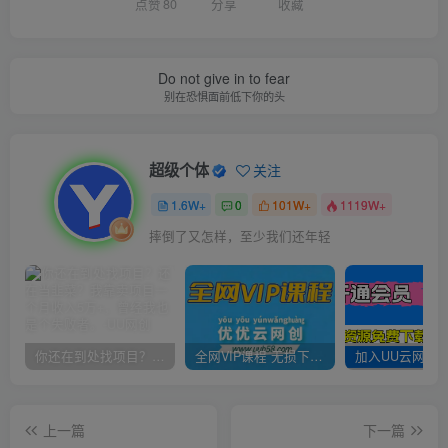
点赞
80
分享
收藏
Do not give in to fear
别在恐惧面前低下你的头
超级个体
关注
1.6W+
0
101W+
1119W+
摔倒了又怎样，至少我们还年轻
你还在到处找项目？还在当韭菜？我靠卖项目一个月收入5万+，曾经我也是个失败者。
全网VIP课程 无损下载~
上一篇
下一篇