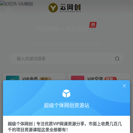
网创网赚 ∞ 稳定更新
网创资源&实战项目 全网首发全年365天更新
输入关键词搜索
VIP会员
VIP交流
抢先
群聊
免费下载全站资源
研究探讨更多创业项目路子。
VIP推广
招募站长
70%分佣
推荐
超级个体网创资源站
会员专属推广链接
搭建同款网站，自己当老板
超级个体网创 | 专注优质VIP网课资源分享，市面上收费几百几
挂机
APP下载
项目
GO
千的项目资源课程这里全部都有！
脚本卡密
站长V：Jong3355