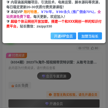
🔰 内容涵盖网赚项目、引流技术、电商运营、脚本源码等资源，
每日稳定更新20-30优质付费资源课程！
首页
创业课程
会员专属
正文
🔰 本站VIP
限时特惠，
￥79/年，￥99/永久 (推广佣金70%)，
全
站资源免费下载，
每天更新，欢迎加入！
（6334期）2023Tk海外-短视频带货特训营：从账
🔰
超级个体云网创开放加盟，搭建一个和XXX网创一样的知识付
费平台，
站长微信：zszpp330
号注册到运营到变现-55节保姆级教程！
开通VIP会员
加盟当站长
超级个体
关注
私信
2年前发布
1772
80
付费阅读
（6334期）2023Tk海外-短视频带货特训营：从账号注册到运营到变现-55节保姆级教程！
此内容为付费阅读，请付费后查看
会员专属资源
免费
会员
您暂无购买权限，请先开通会员
开通会员