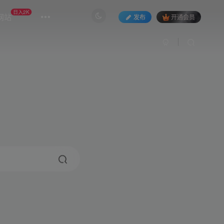
日入2K
网站
发布
开通会员