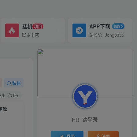
挂机
APP下载
项目
GO
脚本卡密
站长V：Jong3355
私信
86
95
逻辑
HI！请登录
登录
注册