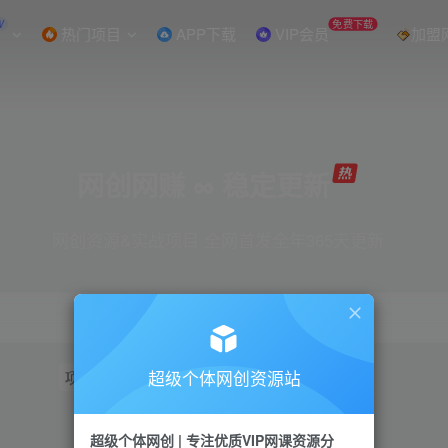
W
免费下载
热门项目
APP下载
VIP会员
加盟
网创网赚 ∞ 稳定更新
网创资源&实战项目 全网首发全年365天更新
超级个体网创资源站
项目
抖音
引流
短视频
小红书
视频号
超级个体网创 | 专注优质VIP网课资源分