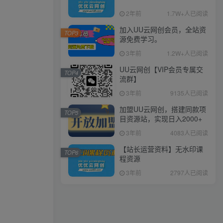
2年前
1.7W+人已阅读
加入UU云网创会员，全站资
TOP3
源免费学习。
3年前
1.2W+人已阅读
UU云网创【VIP会员专属交
TOP4
流群】
3年前
9135人已阅读
加盟UU云网创，搭建同款项
TOP5
目资源站，实现日入2000+
3年前
4083人已阅读
【站长运营资料】无水印课
TOP6
程资源
3年前
2797人已阅读