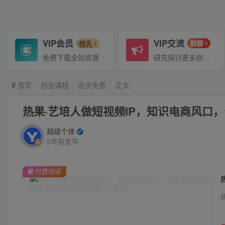
VIP会员
VIP交流
抢先
群聊
免费下载全站资源
研究探讨更多创业项目路子。
首页
创业课程
会员免费
正文
热果·艺培人做短视频IP，知识电商风口
超级个体
2年前发布
付费阅读