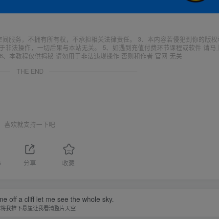
空间服务，不拥有所有权，不承担相关法律责任。 3、本内容若侵犯到你的版权
于非法操作，一切后果与本站无关。 5、如遇到充值付费环节课程或软件 请马
6、本教程仅供揭秘 请勿用于非法违规操作 否则和作者 官网 无关
THE END
喜欢就支持一下吧
5
分享
收藏
 off a cliff let me see the whole sky.
你将我推下悬崖让我看清整片天空