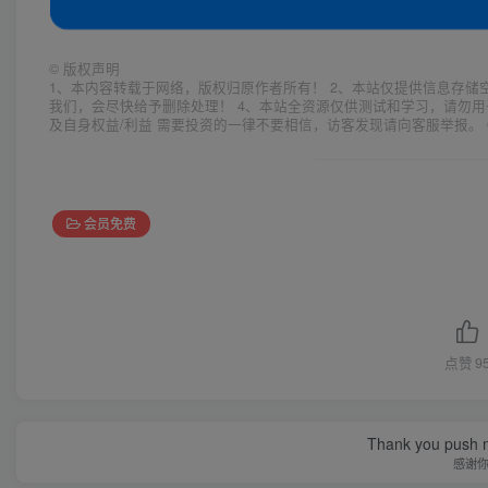
©
版权声明
1、本内容转载于网络，版权归原作者所有！ 2、本站仅提供信息存储
我们，会尽快给予删除处理！ 4、本站全资源仅供测试和学习，请勿用
及自身权益/利益 需要投资的一律不要相信，访客发现请向客服举报。 
会员免费
点赞
9
Thank you push me
感谢