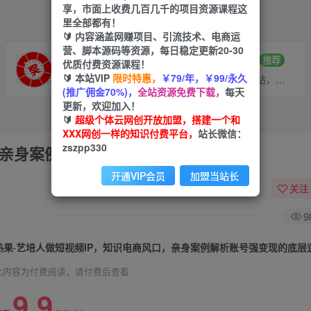
享，市面上收费几百几千的项目资源课程这
里全部都有！
🔰 内容涵盖网赚项目、引流技术、电商运
营、脚本源码等资源，每日稳定更新20-30
VIP推广
招募站长
70%分佣
推荐
优质付费资源课程！
🔰 本站VIP
限时特惠，
￥79/年，￥99/永久
会员专属推广链接
搭建同款网站，自己当老板
(推广佣金70%)，
全站资源免费下载，
每天
更新，欢迎加入！
🔰
超级个体云网创开放加盟，搭建一个和
XXX网创一样的知识付费平台，
站长微信：
zszpp330
，亲身案例解析账号强变现的底层逻辑
开通VIP会员
加盟当站长
关注
9
热果·艺培人做短视频IP，知识电商风口，亲身案例解析账号强变现的底层
此内容为付费阅读，请付费后查看
9.9