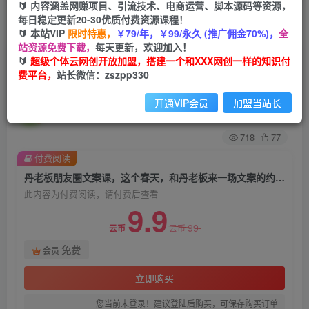
🔰 内容涵盖网赚项目、引流技术、电商运营、脚本源码等资源，
每日稳定更新20-30优质付费资源课程！
首页
创业课程
会员免费
正文
🔰 本站VIP
限时特惠，
￥79/年，￥99/永久 (推广佣金70%)，
全
站资源免费下载，
每天更新，欢迎加入！
丹老板朋友圈文案课，这个春天，和丹老板来一场
🔰
超级个体云网创开放加盟，搭建一个和XXX网创一样的知识付
费平台，
站长微信：zszpp330
文案的约会吧
开通VIP会员
加盟当站长
超级个体
关注
私信
2年前发布
718
77
付费阅读
丹老板朋友圈文案课，这个春天，和丹老板来一场文案的约会吧
此内容为付费阅读，请付费后查看
9.9
99
云币
云币
免费
会员
立即购买
您当前未登录！建议登陆后购买，可保存购买订单