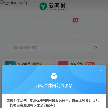
网创网赚 ∞ 稳定更新
网创资源&实战项目 全网首发全年365天更新
输入关键词搜索
VIP会员
VIP交流
抢先
群聊
免费下载全站资源
研究探讨更多创业项目路子。
VIP推广
招募站长
70%分佣
推荐
超级个体网创资源站
会员专属推广链接
搭建同款网站，自己当老板
超级个体网创 | 专注优质VIP网课资源分享，市面上收费几百几
挂机
APP下载
项目
GO
千的项目资源课程这里全部都有！
脚本卡密
站长V：Jong3355