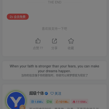
THE END
会员免费
喜欢就支持一下吧
点赞
77
分享
收藏
When your faith is stronger than your fears, you can make
your dreams happen.
当你的信念强于你的胆怯时，你就可以将梦想变为现实了
超级个体
关注
1.6W+
0
101W+
1119W+