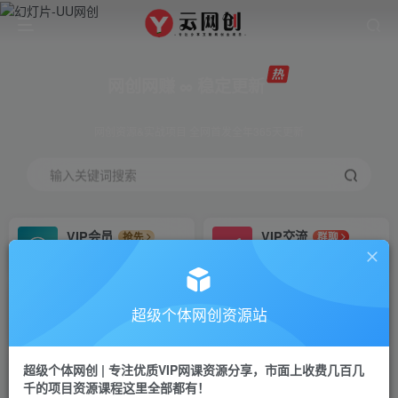
网创网赚 ∞ 稳定更新
网创资源&实战项目 全网首发全年365天更新
输入关键词搜索
VIP会员
VIP交流
抢先
群聊
免费下载全站资源
研究探讨更多创业项目路子。
VIP推广
招募站长
70%分佣
推荐
超级个体网创资源站
会员专属推广链接
搭建同款网站，自己当老板
超级个体网创 | 专注优质VIP网课资源分享，市面上收费几百几
挂机
APP下载
项目
GO
千的项目资源课程这里全部都有！
脚本卡密
站长V：Jong3355