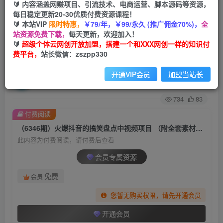
🔰 内容涵盖网赚项目、引流技术、电商运营、脚本源码等资源，
每日稳定更新20-30优质付费资源课程！
首页
创业课程
会员专属
正文
🔰 本站VIP
限时特惠，
￥79/年，￥99/永久 (推广佣金70%)，
全
站资源免费下载，
每天更新，欢迎加入！
（6346期）火爆抖音的搞笑盘点中视频项目 （附
🔰
超级个体云网创开放加盟，搭建一个和XXX网创一样的知识付
费平台，
站长微信：zszpp330
全套素材包+工具礼包）
开通VIP会员
加盟当站长
超级个体
关注
私信
2年前发布
734
83
付费阅读
（6346期）火爆抖音的搞笑盘点中视频项目 （附全套素材包+工具礼包）
此内容为付费阅读，请付费后查看
会员专属资源
免费
会员
您暂无购买权限，请先开通会员
开通会员