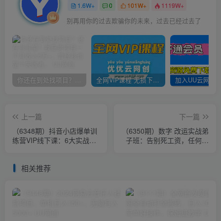
1.6W+
0
101W+
1119W+
别再用你的过去欺骗你的未来，过去已经过去了
你还在到处找项目？还在当韭菜？我靠卖项目一个月收入5万+，曾经我也是个失败者。
全网VIP课程 无损下载~
上一篇
下一篇
（6348期）抖音小店爆单训
（6350期）数字 改运实战弟
练营VIP线下课：6大实战篇
子班：告别死工资，任何人
+7天快速起爆+标签暴力玩
可操作，一部手机月入5位数
法(32节)
相关推荐