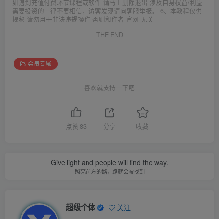
如遇到充值付费环节课程或软件 请马上删除退出 涉及自身权益/利益
需要投资的一律不要相信，访客发现请向客服举报。 6、本教程仅供
揭秘 请勿用于非法违规操作 否则和作者 官网 无关
THE END
会员专属
喜欢就支持一下吧
点赞
83
分享
收藏
Give light and people will find the way.
照亮前方的路，路就会被找到
超级个体
关注