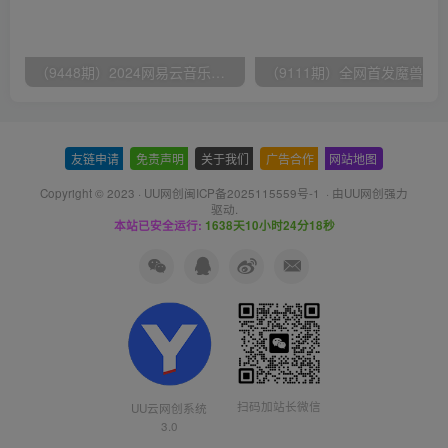
（9448期）2024网易云音乐人挂机项目，单机日入150+，无脑月入5000+
友链申请
-
免责声明
-
关于我们
-
广告合作
-
网站地图
Copyright © 2023 ·
UU网创闽ICP备2025115559号-1
· 由
UU网创
强力
驱动.
本站已安全运行:
1638天10小时24分19秒
扫码加站长微信
UU云网创系统
3.0