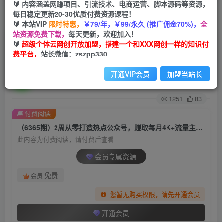
🔰 内容涵盖网赚项目、引流技术、电商运营、脚本源码等资源，
每日稳定更新20-30优质付费资源课程！
首页
创业课程
会员专属
正文
🔰 本站VIP
限时特惠，
￥79/年，￥99/永久 (推广佣金70%)，
全
站资源免费下载，
每天更新，欢迎加入！
（6365期）2周从零打造热点公众号，赚取每月
🔰
超级个体云网创开放加盟，搭建一个和XXX网创一样的知识付
费平台，
站长微信：zszpp330
4K+流量主收益（工具+视频教程）
开通VIP会员
加盟当站长
超级个体
关注
私信
2年前发布
1251
83
付费阅读
（6365期）2周从零打造热点公众号，赚取每月4K+流量主收益（工具+视频教程）
此内容为付费阅读，请付费后查看
会员专属资源
免费
会员
您暂无购买权限，请先开通会员
开通会员