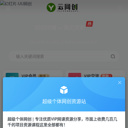
网创网赚 ∞ 稳定更新
网创资源&实战项目 全网首发全年365天更新
输入关键词搜索
VIP会员
VIP交流
抢先
群聊
免费下载全站资源
研究探讨更多创业项目路子。
VIP推广
招募站长
70%分佣
推荐
超级个体网创资源站
会员专属推广链接
搭建同款网站，自己当老板
超级个体网创 | 专注优质VIP网课资源分享，市面上收费几百几
挂机
APP下载
项目
GO
千的项目资源课程这里全部都有！
脚本卡密
站长V：Jong3355