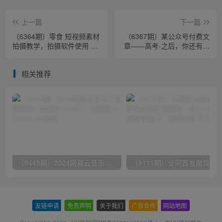
上一篇
下一篇
（6364期）零食 短视频素材
（6367期）某公众号付费文
拍摄教学，拍摄软件使用 商
章——高考-之后，你还有一
品素材拍摄讲解 新手0粉起
道万万不能错的“终极抉择”
号
相关推荐
（9448期）2024网易云音乐人挂机项目，单机日入150+，无脑月入5000+
友链申请
-
免责声明
-
关于我们
-
广告合作
-
网站地图