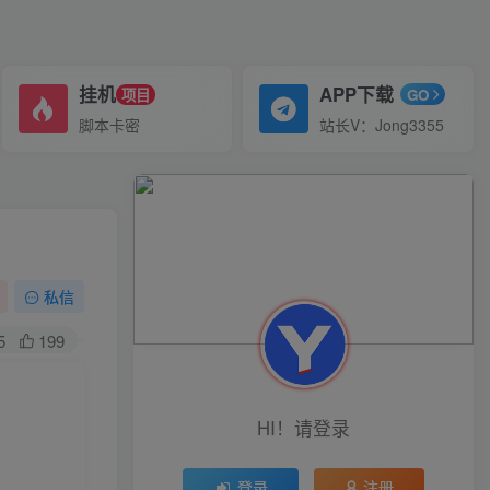
挂机
APP下载
项目
GO
脚本卡密
站长V：Jong3355
私信
5
199
HI！请登录
登录
注册