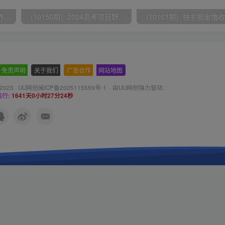
（9111期）全网首发魔兽世界美服全自动打金搬砖，日入1000+，简单好操作，保姆级教学
（10150期）2024高考项目野路子玩法，无限裂变，最高一天1W＋！
免责声明
-
关于我们
-
广告合作
-
网站地图
 2023 ·
UU网创闽ICP备2025115559号-1
· 由
UU网创
强力驱动.
行:
1641天0小时27分25秒