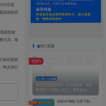
时代在变
都是固执的
是微商起家
豫不决，等
热门资源
们有的是肩
TOP1
，昨天进行
12.1W+人已阅读
你还在到处找项目？还在当韭菜？我靠
卖项目一个月收入5万+，曾经我也...
全网VIP课程 无损下载~
TOP2