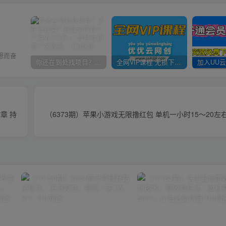
想而奋
你还在到处找项目？还在当韭菜？我靠卖项目一个月收入5万+，曾经我也是个失败者。
全网VIP课程 无损下载~
（6373期）苹果小游戏无限撸红包 单机一小时15～20左