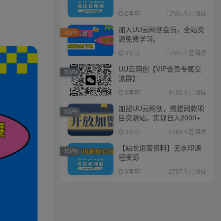
2年前
1.7W+人已阅读
加入UU云网创会员，全站资
TOP3
源免费学习。
3年前
1.2W+人已阅读
UU云网创【VIP会员专属交
TOP4
流群】
3年前
9135人已阅读
加盟UU云网创，搭建同款项
TOP5
目资源站，实现日入2000+
3年前
4083人已阅读
【站长运营资料】无水印课
TOP6
程资源
3年前
2797人已阅读