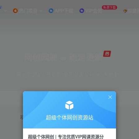
W
免费下载
热门项目
APP下载
VIP会员
加盟
网创网赚 ∞ 稳定更新
网创资源&实战项目 全网首发全年365天更新
超级个体网创资源站
项目
抖音
引流
短视频
小红书
视频号
超级个体网创 | 专注优质VIP网课资源分