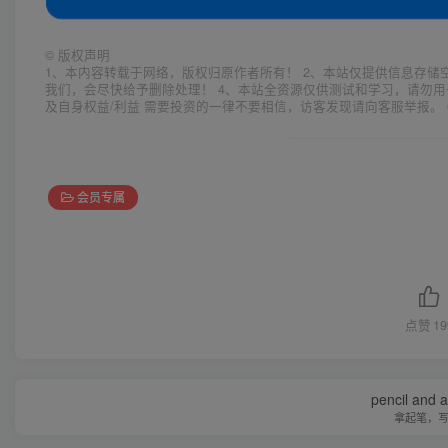
©
版权声明
1、本内容转载于网络，版权归原作者所有！ 2、本站仅提供信息存储
我们，会尽快给予删除处理！ 4、本站全资源仅供测试和学习，请勿用
及自身权益/利益 需要投资的一律不要相信，访客发现请向客服举报。 
会员专属
点赞
19
pencil and 
拿起笔，