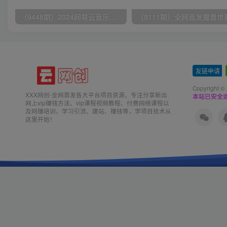
（9448期）2024网易云音乐人挂机项目，单机日入150+，无脑月入5000+
友链申请
-
Copyright ©
XXX网创-全网首发各大平台项目资源、专注分享新出
本站已安全运
网上vip赚钱方法、vip课程视频教程、付费网络课程以
及网赚培训，学习引流、建站、赚钱等，学项目技术从
这里开始！