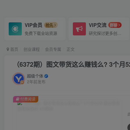
VIP会员
VIP交流
抢先
群聊
免费下载全站资源
研究探讨更多创业项目路子。
首页
创业课程
会员专属
正文
（6372期）图文带货这么赚钱么? 3个月
超级个体
2年前发布
付费阅读