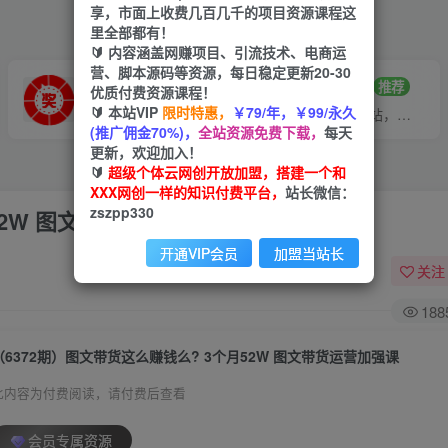
享，市面上收费几百几千的项目资源课程这
里全部都有！
🔰 内容涵盖网赚项目、引流技术、电商运
营、脚本源码等资源，每日稳定更新20-30
VIP推广
招募站长
70%分佣
推荐
优质付费资源课程！
🔰 本站VIP
限时特惠，
￥79/年，￥99/永久
会员专属推广链接
搭建同款网站，自己当老板
(推广佣金70%)，
全站资源免费下载，
每天
更新，欢迎加入！
🔰
超级个体云网创开放加盟，搭建一个和
XXX网创一样的知识付费平台，
站长微信：
zszpp330
52W 图文带货运营加强课
开通VIP会员
加盟当站长
关注
188
（6372期）图文带货这么赚钱么? 3个月52W 图文带货运营加强课
此内容为付费阅读，请付费后查看
会员专属资源