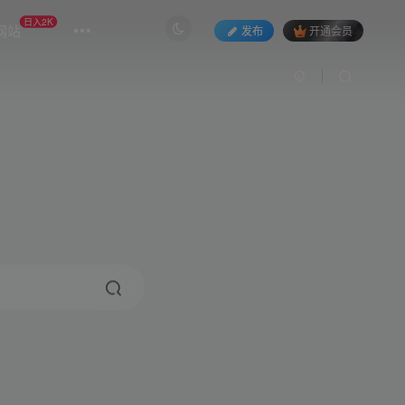
日入2K
网站
发布
开通会员