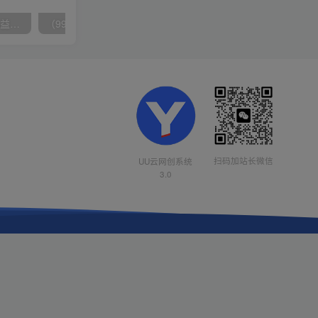
（10163期）快手掘金撸收益最新技术，高收益玩法，单日变现500+，小白必备项目
（9934期）24h无人直播支付宝项目，最新带货玩法，纯躺赚实测日入500+
扫码加站长微信
UU云网创系统
3.0