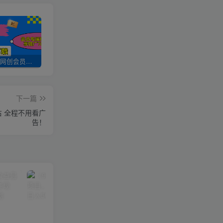
加入UU云网创会员，全站资源免费学习。
UU云网创【VIP会员专属交流群】
加盟UU云网创，搭建同款项目资源站，实现日入2000+
下一篇
右 全程不用看广
告！