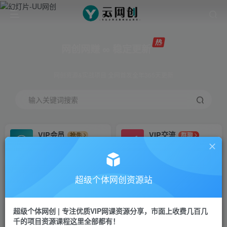
网创网赚 ∞ 稳定更新
网创资源&实战项目 全网首发全年365天更新
输入关键词搜索
VIP会员
VIP交流
抢先
群聊
免费下载全站资源
研究探讨更多创业项目路子。
VIP推广
招募站长
70%分佣
推荐
超级个体网创资源站
会员专属推广链接
搭建同款网站，自己当老板
超级个体网创 | 专注优质VIP网课资源分享，市面上收费几百几
挂机
APP下载
项目
GO
千的项目资源课程这里全部都有！
脚本卡密
站长V：Jong3355