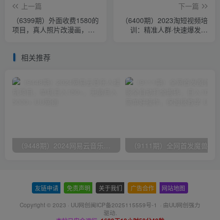
上一篇
下一篇
（6399期）外面收费1580的
（6400期）2023淘短视频培
项目，真人照片改漫画，一
训：精准人群·快速爆发玩
单9.9-19.9，一部手机实现
法，淘短小白也可操作！
月入过万
相关推荐
（9448期）2024网易云音乐人挂机项目，单机日入150+，无脑月入5000+
友链申请
-
免责声明
-
关于我们
-
广告合作
-
网站地图
Copyright © 2023 ·
UU网创闽ICP备2025115559号-1
· 由
UU网创
强力
驱动.