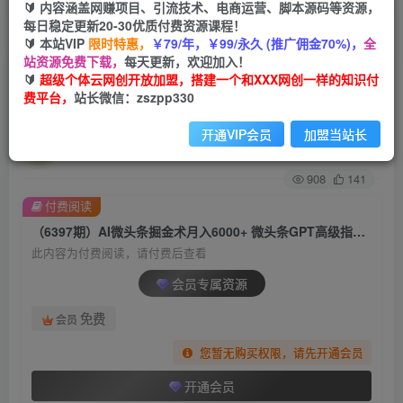
🔰 内容涵盖网赚项目、引流技术、电商运营、脚本源码等资源，
每日稳定更新20-30优质付费资源课程！
首页
创业课程
会员专属
正文
🔰 本站VIP
限时特惠，
￥79/年，￥99/永久 (推广佣金70%)，
全
站资源免费下载，
每天更新，欢迎加入！
（6397期）AI微头条掘金术月入6000+ 微头条
🔰
超级个体云网创开放加盟，搭建一个和XXX网创一样的知识付
费平台，
站长微信：zszpp330
GPT高级指令批量写大量爆文
开通VIP会员
加盟当站长
超级个体
关注
私信
2年前发布
908
141
付费阅读
（6397期）AI微头条掘金术月入6000+ 微头条GPT高级指令批量写大量爆文
此内容为付费阅读，请付费后查看
会员专属资源
免费
会员
您暂无购买权限，请先开通会员
开通会员