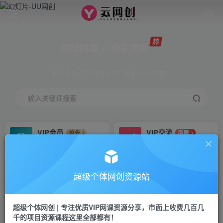
网创网赚 ∞ 稳定更新
网创资源&实战项目 全网首发全年365天更新
输入关键词搜索
VIP会员
VIP交流
抢先
群聊
免费下载全站资源
研究探讨更多创业项目路子。
VIP推广
招募站长
70%分佣
推荐
超级个体网创资源站
会员专属推广链接
搭建同款网站，自己当老板
超级个体网创 | 专注优质VIP网课资源分享，市面上收费几百几
挂机
APP下载
项目
GO
千的项目资源课程这里全部都有！
脚本卡密
站长V：Jong3355