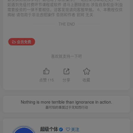
如遇到充值付费环节课程或软件 请马上删除退出 涉及自身权益/利益
需要投资的一律不要相信，访客发现请向客服举报。 6、本教程仅供
揭秘 请勿用于非法违规操作 否则和作者 官网 无关
THE END
会员免费
喜欢就支持一下吧
点赞
115
分享
收藏
Nothing is more terrible than ignorance in action.
最可怕的事莫过于无知而行动
超级个体
关注