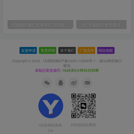
无限接码撸红包单号0.75项目无偿分享给你【揭秘】
小红
友链申请
-
免责声明
-
关于我们
-
广告合作
-
网站地图
Copyright © 2023 ·
UU网创闽ICP备2025115559号-1
· 由
UU网创
强力
驱动.
本站已安全运行:
1639天3小时45分30秒
扫码加站长微信
UU云网创系统
3.0