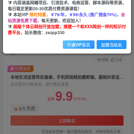
🔰 内容涵盖网赚项目、引流技术、电商运营、脚本源码等资源，
每日稳定更新20-30优质付费资源课程！
首页
创业课程
会员免费
正文
🔰 本站VIP
限时特惠，
￥79/年，￥99/永久 (推广佣金70%)，
全
站资源免费下载，
每天更新，欢迎加入！
本地生活运营师实操课，​手机短视频拍摄剪辑，基
🔰
超级个体云网创开放加盟，搭建一个和XXX网创一样的知识付
费平台，
站长微信：zszpp330
础抖音运营逻辑
开通VIP会员
加盟当站长
超级个体
关注
私信
2年前发布
936
115
付费阅读
本地生活运营师实操课，​手机短视频拍摄剪辑，基础抖音运营逻辑
此内容为付费阅读，请付费后查看
9.9
99
云币
云币
免费
会员
立即购买
您当前未登录！建议登陆后购买，可保存购买订单