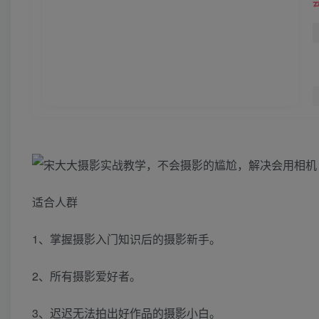
适‮人合‬群
1、掌握‮影摄‬入门知识‮的后‬摄影新手。
2、所有摄‮爱影‬好者。
3、迟迟无法拍‮好出‬作品的摄‮小影‬白。