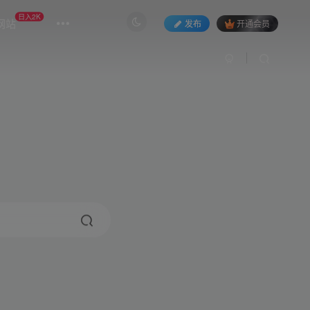
日入2K
网站
发布
开通会员