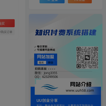
购买
存购买订单