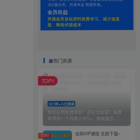
热门资源
TOP1
12.1W+人已阅读
你还在到处找项目？还在当韭菜？我靠
卖项目一个月收入5万+，曾经我也...
全网VIP课程 无损下载~
TOP2