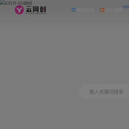
NE
网站首页
创业课程
输入关键词搜索