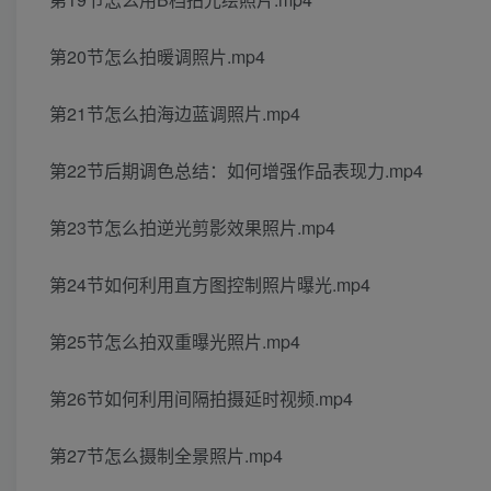
第20节怎么拍暖调照片.mp4
第21节怎么拍海边蓝调照片.mp4
第22节后期调色总结：如何增强作品表现力.mp4
第23节怎么拍逆光剪影效果照片.mp4
第24节如何利用直方图控制照片曝光.mp4
第25节怎么拍双重曝光照片.mp4
第26节如何利用间隔拍摄延时视频.mp4
第27节怎么摄制全景照片.mp4