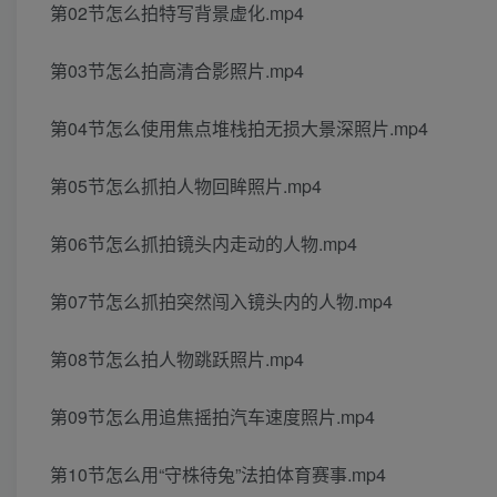
第02节怎么拍特写背景虚化.mp4
第03节怎么拍高清合影照片.mp4
第04节怎么使用焦点堆栈拍无损大景深照片.mp4
第05节怎么抓拍人物回眸照片.mp4
第06节怎么抓拍镜头内走动的人物.mp4
第07节怎么抓拍突然闯入镜头内的人物.mp4
第08节怎么拍人物跳跃照片.mp4
第09节怎么用追焦摇拍汽车速度照片.mp4
第10节怎么用“守株待兔”法拍体育赛事.mp4