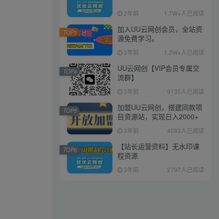
2年前
1.7W+人已阅读
加入UU云网创会员，全站资
TOP3
源免费学习。
3年前
1.2W+人已阅读
UU云网创【VIP会员专属交
TOP4
流群】
3年前
9135人已阅读
加盟UU云网创，搭建同款项
TOP5
目资源站，实现日入2000+
3年前
4083人已阅读
【站长运营资料】无水印课
TOP6
程资源
3年前
2797人已阅读