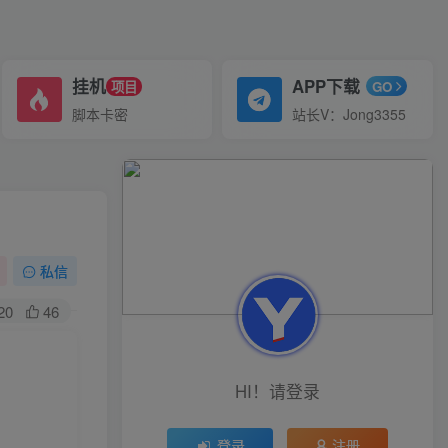
挂机
APP下载
项目
GO
脚本卡密
站长V：Jong3355
私信
20
46
HI！请登录
登录
注册