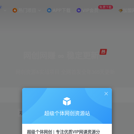
W
免费下载
热门项目
APP下载
VIP会员
加盟
网创网赚 ∞ 稳定更新
网创资源&实战项目 全网首发全年365天更新
超级个体网创资源站
项目
抖音
引流
短视频
小红书
视频号
超级个体网创 | 专注优质VIP网课资源分