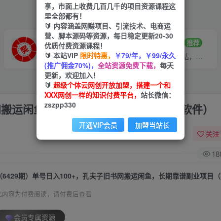
享，市面上收费几百几千的项目资源课程这
里全部都有！
🔰 内容涵盖网赚项目、引流技术、电商运
营、脚本源码等资源，每日稳定更新20-30
VIP推广
招募站长
70%分佣
推荐
优质付费资源课程！
🔰 本站VIP
限时特惠，
￥79/年，￥99/永久
会员专属推广链接
搭建同款网站，自己当老板
(推广佣金70%)，
全站资源免费下载，
每天
更新，欢迎加入！
🔰
超级个体云网创开放加盟，搭建一个和
XXX网创一样的知识付费平台，
站长微信：
zszpp330
书网搬运闲鱼，长期靠谱副业项目（教程+软件）
开通VIP会员
加盟当站长
关注
18
此内容为付费阅读，请付费后查看
会员专属资源