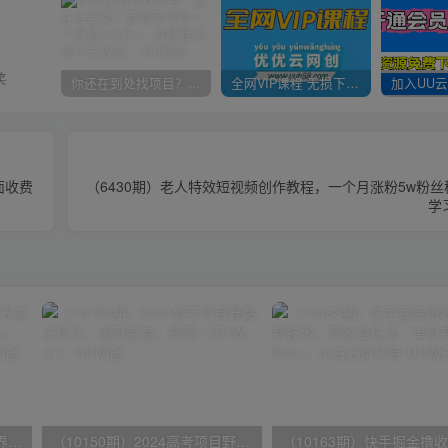
笑
你还在到处找项目？还在当韭菜？我靠卖项目一个月收入5万+，曾经我也是个失败者。
全网VIP课程 无损下载~
面收费
（6430期）老人特效短视频创作教程，一个月涨粉5w粉丝
学
（9111期）全网首发魔兽世界美服全自动打金搬砖，日入1000+，简单好操作，保姆级教学
（10150期）2024高考项目野路子玩法，无限裂变，最高一天1W＋！