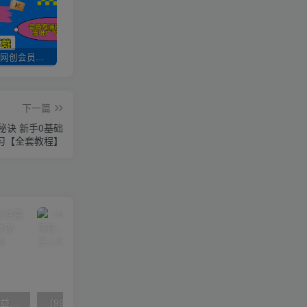
加入UU云网创会员，全站资源免费学习。
UU云网创【VIP会员专属交流群】
加盟UU云网创，搭建同款项目资源站，实现日入2000+
下一篇
秘诀 新手0基础
习【全套教程】
（10163期）快手掘金撸收益最新技术，高收益玩法，单日变现500+，小白必备项目
（9934期）24h无人直播支付宝项目，最新带货玩法，纯躺赚实测日入500+