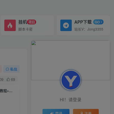
挂机
APP下载
项目
GO
脚本卡密
站长V：Jong3355
私信
09
69
（6429期）单号日入100+，孔夫子旧书网搬运闲鱼，长期靠谱副业项目（教程+软件）
HI！请登录
登录
注册