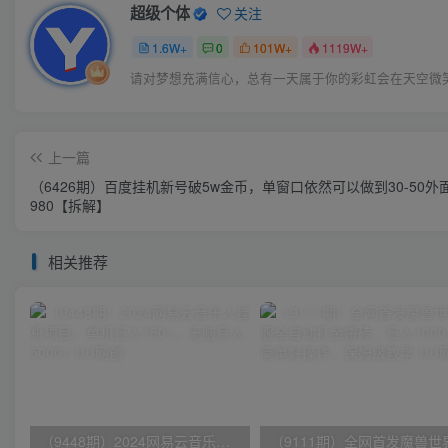
超级个体
关注
1.6W+
0
101W+
1119W+
请对梦想充满信心，总有一天属于你的彩虹会在天空微
上一篇
（6426期）百度挂机新号破5w金币，单窗口依然可以做到30-50外
980【拆解】
相关推荐
（9448期）2024网易云音乐人挂机项目，单机日入150+，无脑月入5000+