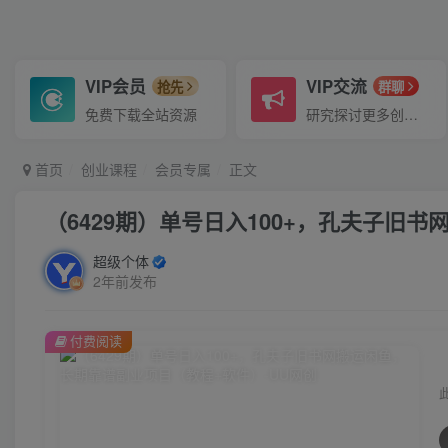
VIP会员
VIP交流
抢先
群聊
免费下载全站资源
研究探讨更多创业项目路子。
首页
创业课程
会员专属
正文
（6429期）单号日入100+，孔夫子旧
超级个体
2年前发布
付费阅读