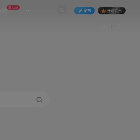
日入2K
网站
发布
开通会员