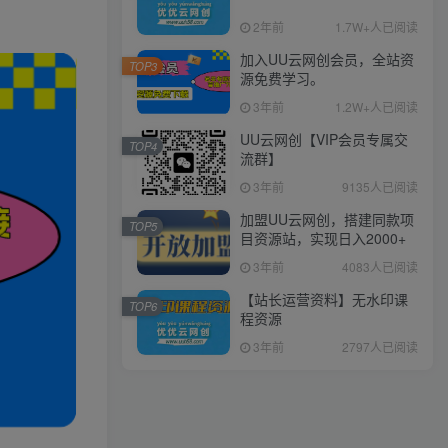
2年前
1.7W+人已阅读
加入UU云网创会员，全站资
TOP3
源免费学习。
3年前
1.2W+人已阅读
UU云网创【VIP会员专属交
TOP4
流群】
3年前
9135人已阅读
加盟UU云网创，搭建同款项
TOP5
目资源站，实现日入2000+
3年前
4083人已阅读
【站长运营资料】无水印课
TOP6
程资源
3年前
2797人已阅读