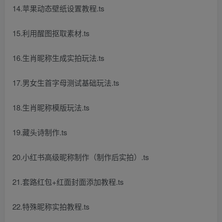
14.苹果动态壁纸设置教程.ts
15.利用醒图抠取素材.ts
16.生肖昵称生成实拍玩法.ts
17.男女生首字母测试基础玩法.ts
18.生肖昵称模版玩法.ts
19.藏头诗制作.ts
20.小红书高级昵称制作（制作后实拍）.ts
21.套路红包+红面封面添加教程.ts
22.特殊昵称实拍教程.ts