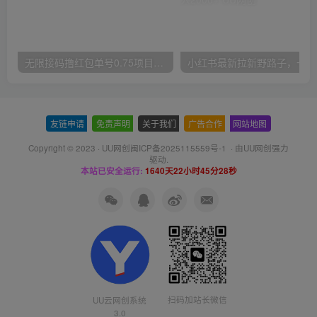
无限接码撸红包单号0.75项目无偿分享给你【揭秘】
小红
友链申请
-
免责声明
-
关于我们
-
广告合作
-
网站地图
Copyright © 2023 ·
UU网创闽ICP备2025115559号-1
· 由
UU网创
强力
驱动.
本站已安全运行:
1640天22小时45分28秒
扫码加站长微信
UU云网创系统
3.0