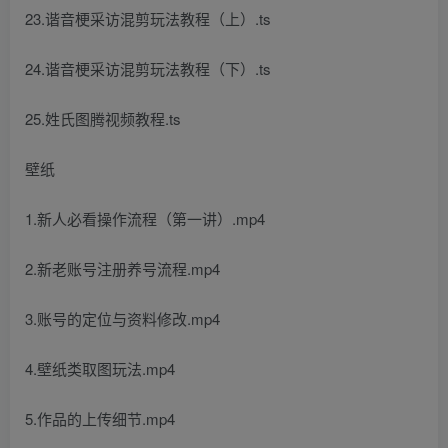
23.谐音梗采访混剪玩法教程（上）.ts
24.谐音梗采访混剪玩法教程（下）.ts
25.姓氏图腾视频教程.ts
壁纸
1.新人必看操作流程（第一讲）.mp4
2.新老账号注册养号流程.mp4
3.账号的定位与资料修改.mp4
4.壁纸类取图玩法.mp4
5.作品的上传细节.mp4