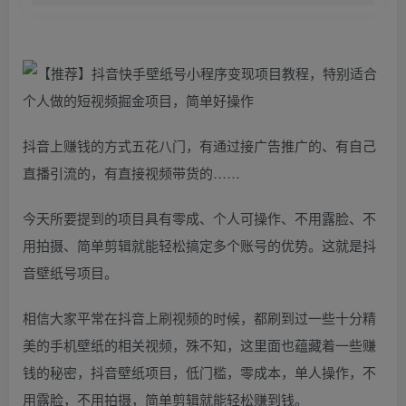
抖音上赚钱的方式五花八门，有通过接广告推广的、有自己
直播引流的，有直接视频带货的……
今天所要提到的项目具有零成、个人可操作、不用露脸、不
用拍摄、简单剪辑就能轻松搞定多个账号的优势。这就是抖
音壁纸号项目。
相信大家平常在抖音上刷视频的时候，都刷到过一些十分精
美的手机壁纸的相关视频，殊不知，这里面也蕴藏着一些赚
钱的秘密，抖音壁纸项目，低门槛，零成本，单人操作，不
用露脸，不用拍摄，简单剪辑就能轻松赚到钱。