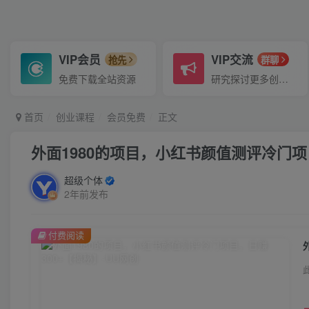
VIP会员
VIP交流
抢先
群聊
免费下载全站资源
研究探讨更多创业项目路子。
首页
创业课程
会员免费
正文
外面1980的项目，小红书颜值测评冷门项
超级个体
2年前发布
付费阅读