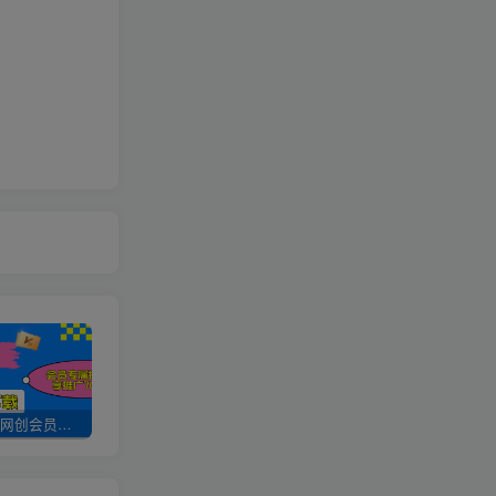
加入UU云网创会员，全站资源免费学习。
UU云网创【VIP会员专属交流群】
加盟UU云网创，搭建同款项目资源站，实现日入2000+