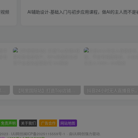
短视频
AI辅助设计-基础入门与初步应用课程，做AI的主人而不
小红书最新拉新野路子，一部手机即可操作，一单15块，做得好日入2000+
【阿里国际站】打造Top店铺&获得优质询盘客户，​95%的国际站讲师不会说的运营技巧
免责声明
-
关于我们
-
广告合作
-
网站地图
 2023 ·
UU网创闽ICP备2025115559号-1
· 由
UU网创
强力驱动.