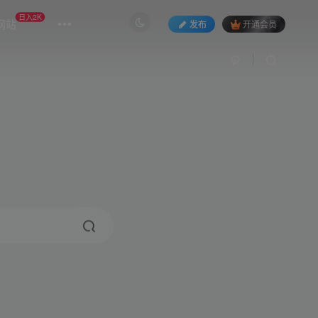
日入2K
网站
发布
开通会员