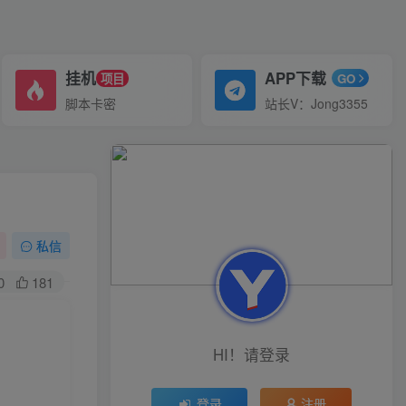
挂机
APP下载
项目
GO
脚本卡密
站长V：Jong3355
私信
0
181
HI！请登录
登录
注册