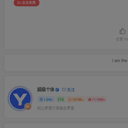
会员免费
点赞
18
I am the 
超级个体
关注
1.6W+
0
101W+
1119W+
别让梦想只停留在梦里