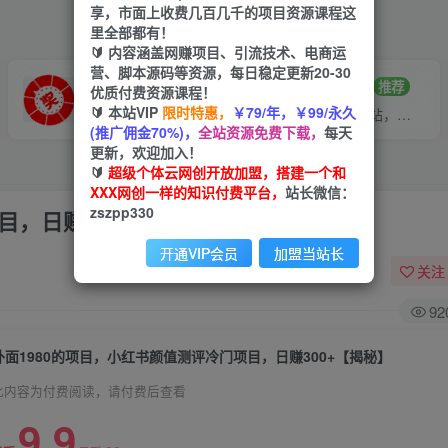
享，市面上收费几百几千的项目资源课程这
里全部都有！
🔰 内容涵盖网赚项目、引流技术、电商运
营、脚本源码等资源，每日稳定更新20-30
VIP推广
招募站长
70%分佣
推荐
优质付费资源课程！
🔰 本站VIP
限时特惠，
￥79/年，￥99/永久
会员专属推广链接
搭建同款网站，自己当老板
(推广佣金70%)，
全站资源免费下载，
每天
更新，欢迎加入！
🔰
超级个体云网创开放加盟，搭建一个和
XXX网创一样的知识付费平台，
站长微信：
zszpp330
目，日赚300+【揭秘】
开通VIP会员
加盟当站长
关注
92
外面1980的项目，小红书颜值测评冷门项目，日赚300+【揭秘】
此内容为付费阅读，请付费后查看
9.9