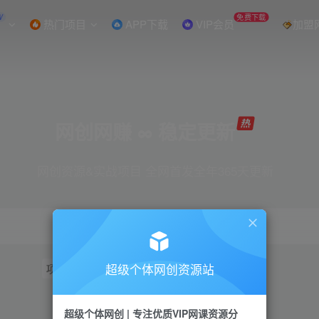
W
免费下载
热门项目
APP下载
VIP会员
加盟
网创网赚 ∞ 稳定更新
网创资源&实战项目 全网首发全年365天更新
超级个体网创资源站
项目
抖音
引流
短视频
小红书
视频号
超级个体网创 | 专注优质VIP网课资源分