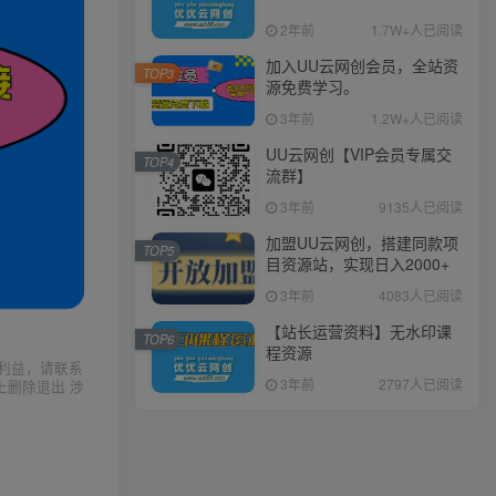
2年前
1.7W+人已阅读
加入UU云网创会员，全站资
TOP3
源免费学习。
3年前
1.2W+人已阅读
UU云网创【VIP会员专属交
TOP4
流群】
3年前
9135人已阅读
加盟UU云网创，搭建同款项
TOP5
目资源站，实现日入2000+
3年前
4083人已阅读
【站长运营资料】无水印课
TOP6
程资源
利益，请联系
3年前
2797人已阅读
上删除退出 涉