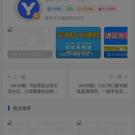
1.6W+
0
101W+
1119W+
微笑可以晴朗所有的天
你还在到处找项目？还在当韭菜？我靠卖项目一个月收入5万+，曾经我也是个失败者。
全网VIP课程 无损下载~
上一篇
下一篇
（6439期）B站项目分享引
（6438期）小红书订婚书超
流方式，引流精准创业粉，
级蓝海项目，一部手机无脑
实测日引30-50
搬运，轻松日入500+
相关推荐