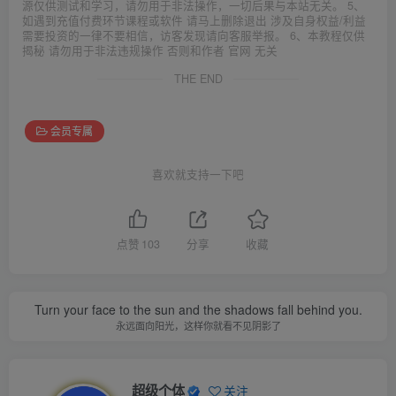
源仅供测试和学习，请勿用于非法操作，一切后果与本站无关。 5、
如遇到充值付费环节课程或软件 请马上删除退出 涉及自身权益/利益
需要投资的一律不要相信，访客发现请向客服举报。 6、本教程仅供
揭秘 请勿用于非法违规操作 否则和作者 官网 无关
THE END
会员专属
喜欢就支持一下吧
点赞
103
分享
收藏
Turn your face to the sun and the shadows fall behind you.
永远面向阳光，这样你就看不见阴影了
超级个体
关注