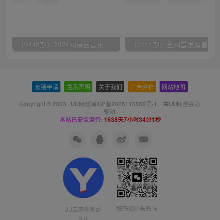
（9448期）2024网易云音乐人挂机项目，单机日入150+，无脑月入5000+
友链申请
-
免责声明
-
关于我们
-
广告合作
-
网站地图
Copyright © 2023 ·
UU网创闽ICP备2025115559号-1
· 由
UU网创
强力
驱动.
本站已安全运行:
1638天7小时34分1秒
扫码加站长微信
UU云网创系统
3.0