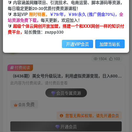
🔰 内容涵盖网赚项目、引流技术、电商运营、脚本源码等资源，
每日稳定更新20-30优质付费资源课程！
首页
创业课程
会员专属
正文
🔰 本站VIP
限时特惠，
￥79/年，￥99/永久 (推广佣金70%)，
全
站资源免费下载，
每天更新，欢迎加入！
（6436期）美女号升级玩法，利用虚拟资源变
🔰
超级个体云网创开放加盟，搭建一个和XXX网创一样的知识付
费平台，
站长微信：zszpp330
现，日入600+（教程+素材）
开通VIP会员
加盟当站长
超级个体
关注
私信
2年前发布
1504
103
付费阅读
（6436期）美女号升级玩法，利用虚拟资源变现，日入600+（教程+素材）
此内容为付费阅读，请付费后查看
会员专属资源
免费
会员
您暂无购买权限，请先开通会员
开通会员