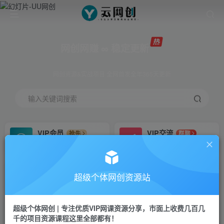
网创网赚 ∞ 稳定更新
网创资源&实战项目 全网首发全年365天更新
输入关键词搜索
VIP会员
VIP交流
抢先
群聊
免费下载全站资源
研究探讨更多创业项目路子。
VIP推广
招募站长
70%分佣
推荐
超级个体网创资源站
会员专属推广链接
搭建同款网站，自己当老板
超级个体网创 | 专注优质VIP网课资源分享，市面上收费几百几
挂机
APP下载
项目
GO
千的项目资源课程这里全部都有！
脚本卡密
站长V：Jong3355