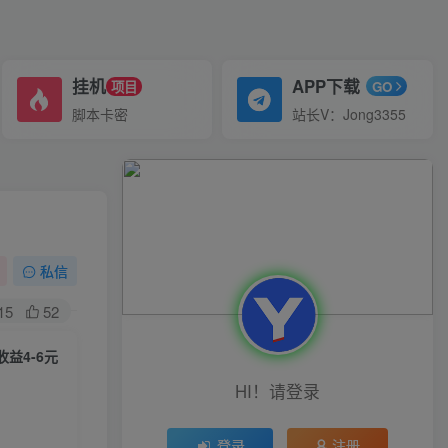
挂机
APP下载
项目
GO
脚本卡密
站长V：Jong3355
私信
15
52
益4-6元
HI！请登录
登录
注册