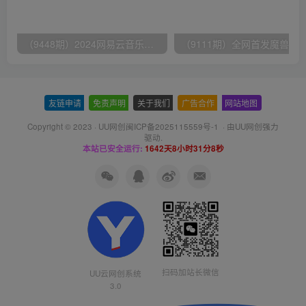
（9448期）2024网易云音乐人挂机项目，单机日入150+，无脑月入5000+
友链申请
-
免责声明
-
关于我们
-
广告合作
-
网站地图
Copyright © 2023 ·
UU网创闽ICP备2025115559号-1
· 由
UU网创
强力
驱动.
本站已安全运行:
1642天8小时31分8秒
扫码加站长微信
UU云网创系统
3.0