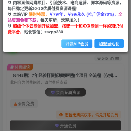
🔰 内容涵盖网赚项目、引流技术、电商运营、脚本源码等资源，
每日稳定更新20-30优质付费资源课程！
首页
创业课程
会员专属
正文
🔰 本站VIP
限时特惠，
￥79/年，￥99/永久 (推广佣金70%)，
全
站资源免费下载，
每天更新，欢迎加入！
（6448期）7年经验打假拆解解密整个项目 全流程
🔰
超级个体云网创开放加盟，搭建一个和XXX网创一样的知识付
费平台，
站长微信：zszpp330
（仅揭秘）
开通VIP会员
加盟当站长
超级个体
关注
私信
2年前发布
545
68
付费阅读
（6448期）7年经验打假拆解解密整个项目 全流程（仅揭秘）
此内容为付费阅读，请付费后查看
会员专属资源
免费
会员
您暂无购买权限，请先开通会员
开通会员