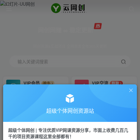
网创网赚 ∞ 稳定更新
网创资源&实战项目 全网首发全年365天更新
输入关键词搜索
VIP会员
VIP交流
抢先
群聊
免费下载全站资源
研究探讨更多创业项目路子。
VIP推广
招募站长
70%分佣
推荐
超级个体网创资源站
会员专属推广链接
搭建同款网站，自己当老板
超级个体网创 | 专注优质VIP网课资源分享，市面上收费几百几
挂机
APP下载
项目
GO
千的项目资源课程这里全部都有！
脚本卡密
站长V：Jong3355