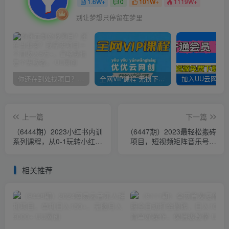
1.6W+
0
101W+
1119W+
别让梦想只停留在梦里
你还在到处找项目？还在当韭菜？我靠卖项目一个月收入5万+，曾经我也是个失败者。
全网VIP课程 无损下载~
上一篇
下一篇
（6444期）2023小红书内训
（6447期）2023最轻松搬砖
系列课程，从0-1玩转小红
项目，短视频矩阵音乐号流
书，开启全新赚钱模式
量收益+卖货收益
相关推荐