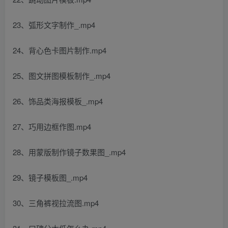
23、弧形文字制作_.mp4
24、背心色卡图片制作.mp4
25、图文拼图模板制作_.mp4
26、饰品类海报模板_.mp4
27、巧用边框作图.mp4
28、用蒙版制作镜子数果图_.mp4
29、镜子模板图_.mp4
30、三角裤视拉流图.mp4