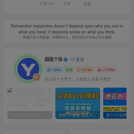
点赞
109
分享
收藏
Remember happiness doesn't depend upon who you are or
what you have; it depends solely on what you think.
幸福不在于你是谁，你拥有什么，而仅仅在于你自己怎么看待
超级个体
关注
1.6W+
0
101W+
1119W+
你必须十分努力，才能看上去毫不费劲
你还在到处找项目？还在当韭菜？我靠卖项目一个月收入5万+，曾经我也是个失败者。
全网VIP课程 无损下载~