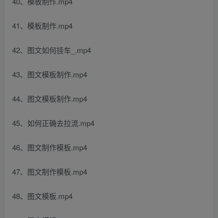
40、模板制作.mp4
41、模板制作.mp4
42、图文如何挂车_.mp4
43、图文模板制作.mp4
44、图文模板制作.mp4
45、如何正确去拉流.mp4
46、图文制作模板.mp4
47、图文制作模板.mp4
48、图文模板.mp4