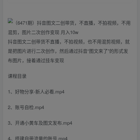
抖音图文二创带货不直播，不拍视频，也不用混剪视频，就
是把图片进行二次创作，然后通过抖音“图文来了”的形式发
布图片，接着通过挂车变现
课程目录
1、好物分享-新人必看.mp4
2、账号自检.mp4
3、开通小黄车及图文发布.mp4
4、搭建自带流量的账号.mp4