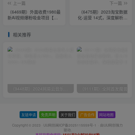
上一篇
下一篇
（6469期）外面收费1980最
（6475期）2023淘宝数据
新AI视频爆粉吸金项目【详
化-运营 14式，深度解析数
细教程+AI工具+变现案例】
据化知识，帮你从小白成长
为高级运营
相关推荐
（9448期）2024网易云音乐人挂机项目，单机日入150+，无脑月入5000+
友链申请
-
免责声明
-
关于我们
-
广告合作
-
网站地图
Copyright © 2023 ·
UU网创闽ICP备2025115559号-1
· 由
UU网创
强力
驱动.
本站已安全运行:
1641天2小时35分16秒