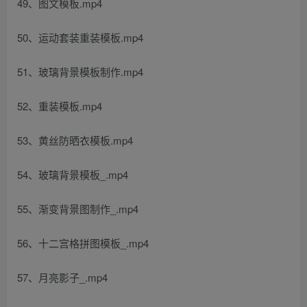
49、图文模板.mp4
50、运动套装重装模板.mp4
51、玻璃背景模板制作.mp4
52、重装模板.mp4
53、黄丝防晒衣模板.mp4
54、玻璃背景模板_.mp4
55、渐变背景图制作_.mp4
56、十二宫格拼图模板_.mp4
57、月亮影子_.mp4