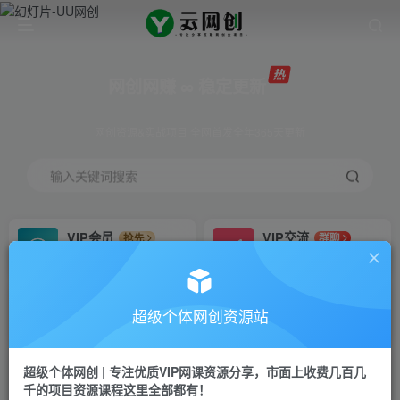
网创网赚 ∞ 稳定更新
网创资源&实战项目 全网首发全年365天更新
输入关键词搜索
VIP会员
VIP交流
抢先
群聊
免费下载全站资源
研究探讨更多创业项目路子。
VIP推广
招募站长
70%分佣
推荐
超级个体网创资源站
会员专属推广链接
搭建同款网站，自己当老板
超级个体网创 | 专注优质VIP网课资源分享，市面上收费几百几
挂机
APP下载
项目
GO
千的项目资源课程这里全部都有！
脚本卡密
站长V：Jong3355