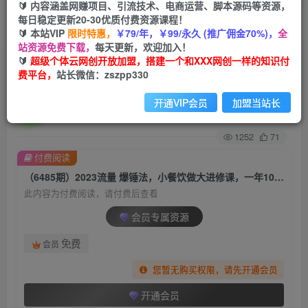
🔰 内容涵盖网赚项目、引流技术、电商运营、脚本源码等资源，
每日稳定更新20-30优质付费资源课程！
首页
创业课程
会员专属
正文
🔰 本站VIP
限时特惠，
￥79/年，￥99/永久 (推广佣金70%)，
全
站资源免费下载，
每天更新，欢迎加入！
（6485期）2023流量 爆锤法，小餐饮做大进修
🔰
超级个体云网创开放加盟，搭建一个和XXX网创一样的知识付
费平台，
站长微信：zszpp330
课，一年1000家店亲身案例大公开
开通VIP会员
加盟当站长
超级个体
关注
私信
2年前发布
1252
71
付费阅读
（6485期）2023流量 爆锤法，小餐饮做大进修课，一年1000家店亲身案例大公开
此内容为付费阅读，请付费后查看
会员专属资源
免费
会员
您暂无购买权限，请先开通会员
开通会员