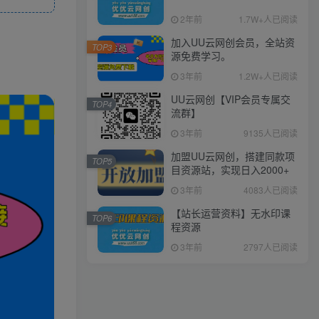
2年前
1.7W+人已阅读
加入UU云网创会员，全站资
TOP3
源免费学习。
3年前
1.2W+人已阅读
UU云网创【VIP会员专属交
TOP4
流群】
3年前
9135人已阅读
加盟UU云网创，搭建同款项
TOP5
目资源站，实现日入2000+
3年前
4083人已阅读
【站长运营资料】无水印课
TOP6
程资源
3年前
2797人已阅读