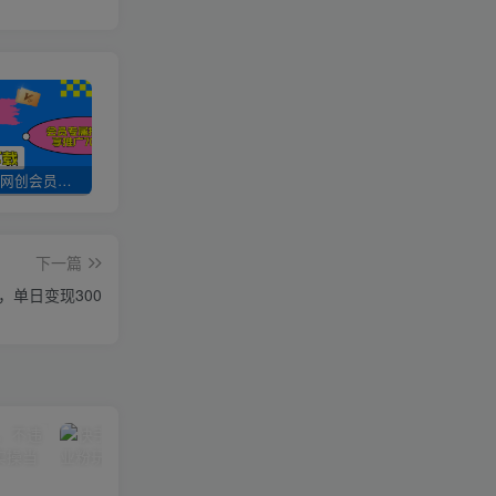
加入UU云网创会员，全站资源免费学习。
UU云网创【VIP会员专属交流群】
加盟UU云网创，搭建同款项目资源站，实现日入2000+
下一篇
，单日变现300