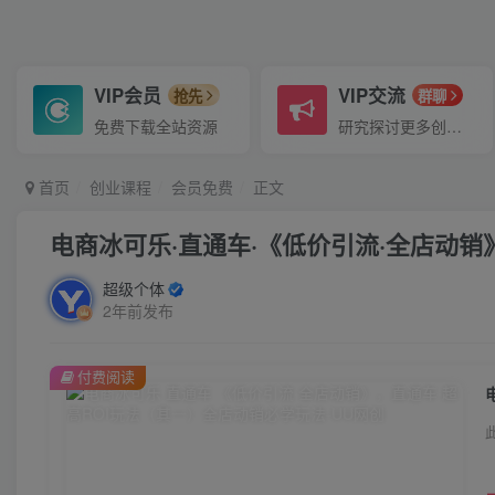
VIP会员
VIP交流
抢先
群聊
免费下载全站资源
研究探讨更多创业项目路子。
首页
创业课程
会员免费
正文
电商冰可乐·直通车·《低价引流·全店动销
超级个体
2年前发布
付费阅读