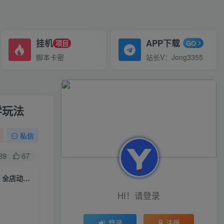
挂机
APP下载
项目
GO
脚本卡密
站长V：Jong3355
学玩法
私信
89
67
电商冰可乐·直通车·《低价引流·全店动销》，直通车·超高ROI玩法（其一）全店动销必学玩法
HI！请登录
登录
注册