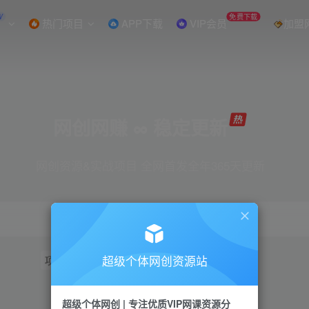
W
免费下载
热门项目
APP下载
VIP会员
加盟
网创网赚 ∞ 稳定更新
网创资源&实战项目 全网首发全年365天更新
超级个体网创资源站
项目
抖音
引流
短视频
小红书
视频号
超级个体网创 | 专注优质VIP网课资源分