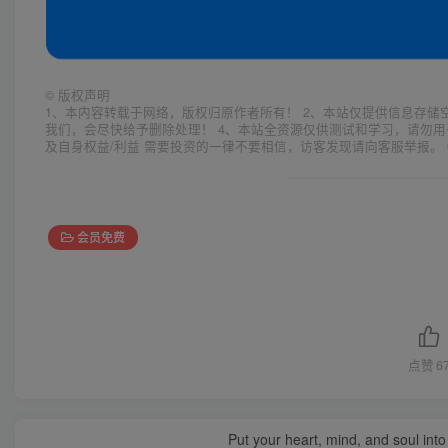
©
版权声明
1、本内容转载于网络，版权归原作者所有！ 2、本站仅提供信息存储
我们，会尽快给予删除处理！ 4、本站全资源仅供测试和学习，请勿用
及自身权益/利益 需要投资的一律不要相信，访客发现请向客服举报。 
会员免费
点赞
6
Put your heart, mind, and soul into