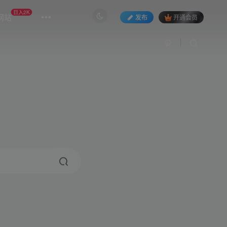
日入2K
网站
发布
开通会员