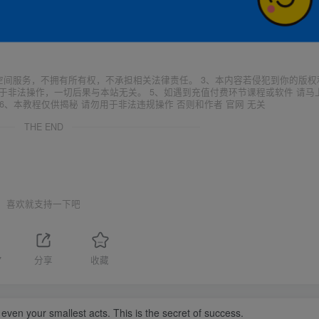
空间服务，不拥有所有权，不承担相关法律责任。 3、本内容若侵犯到你的版权
于非法操作，一切后果与本站无关。 5、如遇到充值付费环节课程或软件 请马
6、本教程仅供揭秘 请勿用于非法违规操作 否则和作者 官网 无关
THE END
喜欢就支持一下吧
7
分享
收藏
 even your smallest acts. This is the secret of success.