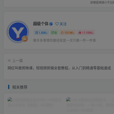
即便是再微小不过
超级个体
关注
1.6W+
0
101W+
1119W+
做许多事情的捷径就是一次只做一件一件事
上一篇
网红叫兽剪映课，短视频剪辑全套教程，从入门到精通零基础速成
相关推荐