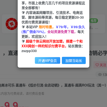
享，市面上收费几百几千的项目资源课程这
里全部都有！
🔰 内容涵盖网赚项目、引流技术、电商运
营、脚本源码等资源，每日稳定更新20-30
VIP推广
招募站长
70%分佣
推荐
优质付费资源课程！
🔰 本站VIP
限时特惠，
￥79/年，￥99/永久
会员专属推广链接
搭建同款网站，自己当老板
(推广佣金70%)，
全站资源免费下载，
每天
更新，欢迎加入！
🔰
超级个体云网创开放加盟，搭建一个和
XXX网创一样的知识付费平台，
站长微信：
zszpp330
》，直通车·超高ROI玩法（其一）全店动销必
开通VIP会员
加盟当站长
关注
13
此内容为付费阅读，请付费后查看
9.9