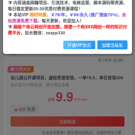
🔰 内容涵盖网赚项目、引流技术、电商运营、脚本源码等资源，
每日稳定更新20-30优质付费资源课程！
首页
创业课程
会员免费
正文
🔰 本站VIP
限时特惠，
￥79/年，￥99/永久 (推广佣金70%)，
全
站资源免费下载，
每天更新，欢迎加入！
幼儿园公开课项目，虚拟资源变现，一单19.9，单
🔰
超级个体云网创开放加盟，搭建一个和XXX网创一样的知识付
费平台，
站长微信：zszpp330
日变现300
开通VIP会员
加盟当站长
超级个体
关注
私信
2年前发布
1479
86
付费阅读
幼儿园公开课项目，虚拟资源变现，一单19.9，单日变现300
此内容为付费阅读，请付费后查看
9.9
99
云币
云币
免费
会员
立即购买
您当前未登录！建议登陆后购买，可保存购买订单