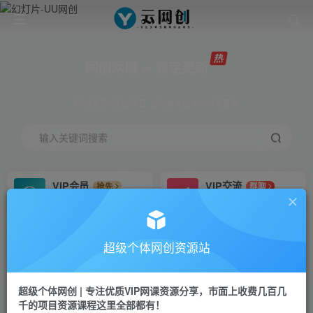
网创网赚 ∞ 稳定更新
网创资源&实战项目 全网首发全年365天更新
输入关键词搜索
VIP会员
VIP交流
抢先
群聊
免费下载全站资源
研究探讨更多创业项目路子。
VIP推广
招募站长
70%分佣
推荐
超级个体网创资源站
会员专属推广链接
搭建同款网站，自己当老板
超级个体网创 | 专注优质VIP网课资源分享，市面上收费几百几
挂机
APP下载
项目
GO
千的项目资源课程这里全部都有！
脚本卡密
站长V：Jong3355