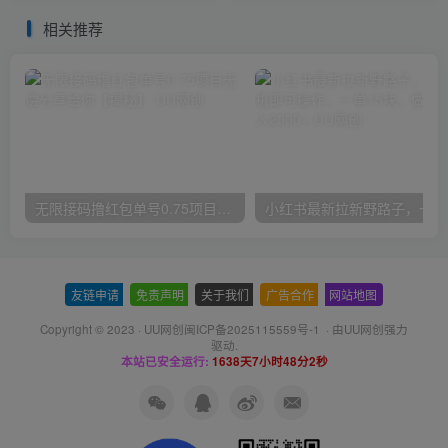
必学玩法
相关推荐
无限接码撸红包单号0.75项目无偿分享给你【揭秘】
小红
友链申请
-
免责声明
-
关于我们
-
广告合作
-
网站地图
Copyright © 2023 ·
UU网创闽ICP备2025115559号-1
· 由
UU网创
强力
驱动.
本站已安全运行:
1638天7小时48分2秒