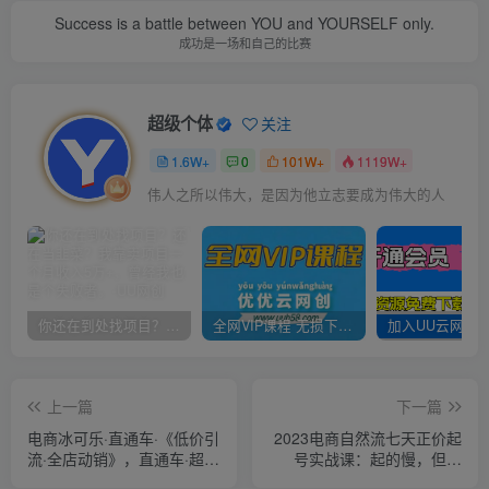
Success is a battle between YOU and YOURSELF only.
成功是一场和自己的比赛
超级个体
关注
1.6W+
0
101W+
1119W+
伟人之所以伟大，是因为他立志要成为伟大的人
你还在到处找项目？还在当韭菜？我靠卖项目一个月收入5万+，曾经我也是个失败者。
全网VIP课程 无损下载~
上一篇
下一篇
电商冰可乐·直通车·《低价引
2023电商自然流七天正价起
流·全店动销》，直通车·超高
号实战课：起的慢，但是
ROI玩法（其一）全店动销
稳，小白执行即可！