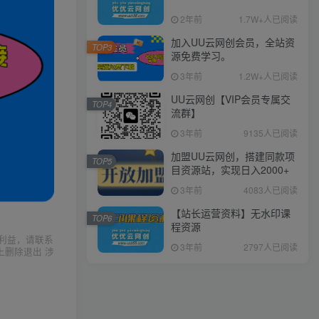
2年前
1.7W+人已阅读
加入UU云网创会员，全站资
TOP3
源免费学习。
3年前
1.2W+人已阅读
UU云网创【VIP会员专属交
TOP4
流群】
3年前
9135人已阅读
加盟UU云网创，搭建同款项
TOP5
目资源站，实现日入2000+
3年前
4083人已阅读
【站长运营资料】无水印课
TOP6
程资源
利益，请联系
3年前
2797人已阅读
上删除退出 涉