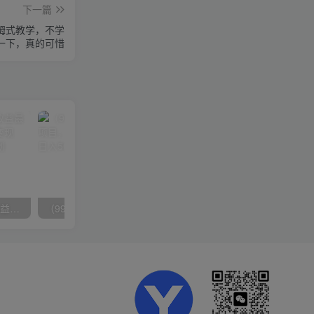
下一篇
保姆式教学，不学
一下，真的可惜
（10163期）快手掘金撸收益最新技术，高收益玩法，单日变现500+，小白必备项目
（9934期）24h无人直播支付宝项目，最新带货玩法，纯躺赚实测日入500+