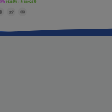
行:
1638天1小时18分27秒