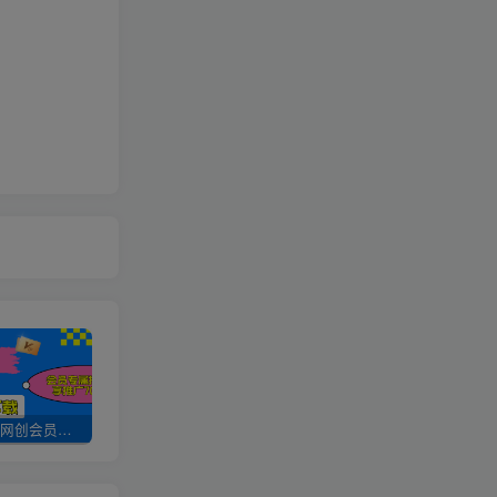
加入UU云网创会员，全站资源免费学习。
UU云网创【VIP会员专属交流群】
加盟UU云网创，搭建同款项目资源站，实现日入2000+