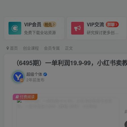
VIP会员
VIP交流
抢先
群聊
免费下载全站资源
研究探讨更多创业项目路子。
首页
创业课程
会员专属
正文
（6495期）一单利润19.9-99，小红
超级个体
2年前发布
付费阅读