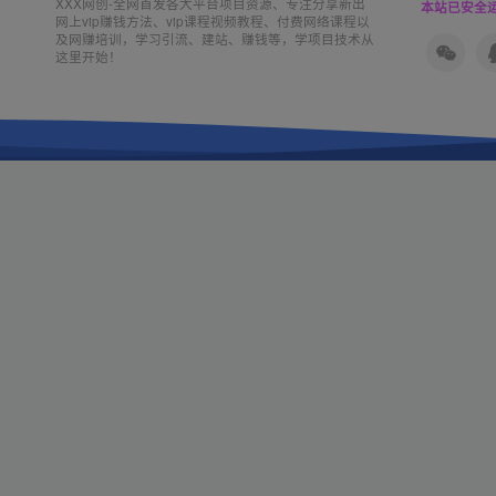
XXX网创-全网首发各大平台项目资源、专注分享新出
本站已安全运
网上vip赚钱方法、vip课程视频教程、付费网络课程以
及网赚培训，学习引流、建站、赚钱等，学项目技术从
这里开始！