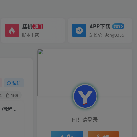
挂机
APP下载
项目
GO
脚本卡密
站长V：Jong3355
）
私信
4
166
（6495期）一单利润19.9-99，小红书卖教资考试资料，一部手机日入600（教程+资料）
HI！请登录
登录
注册