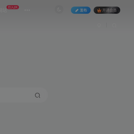
日入2K
网站
发布
开通会员