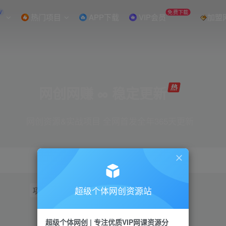
W
免费下载
热门项目
APP下载
VIP会员
加盟
网创网赚 ∞ 稳定更新
网创资源&实战项目 全网首发全年365天更新
超级个体网创资源站
项目
抖音
引流
短视频
小红书
视频号
超级个体网创 | 专注优质VIP网课资源分