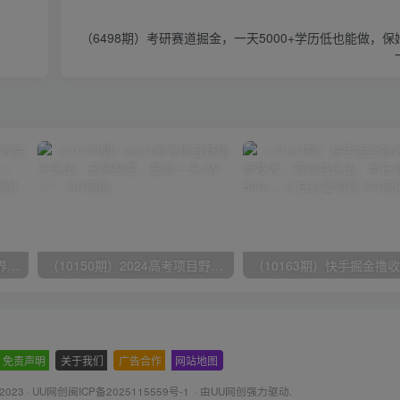
（6498期）考研赛道掘金，一天5000+学历低也能做，
（9111期）全网首发魔兽世界美服全自动打金搬砖，日入1000+，简单好操作，保姆级教学
（10150期）2024高考项目野路子玩法，无限裂变，最高一天1W＋！
免责声明
-
关于我们
-
广告合作
-
网站地图
 2023 ·
UU网创闽ICP备2025115559号-1
· 由
UU网创
强力驱动.