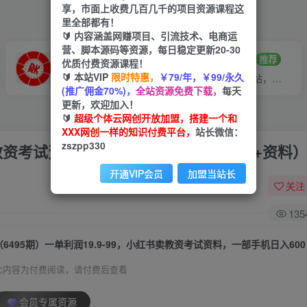
享，市面上收费几百几千的项目资源课程这
里全部都有！
🔰 内容涵盖网赚项目、引流技术、电商运
营、脚本源码等资源，每日稳定更新20-30
VIP推广
招募站长
70%分佣
推荐
优质付费资源课程！
🔰 本站VIP
限时特惠，
￥79/年，￥99/永久
会员专属推广链接
搭建同款网站，自己当老板
(推广佣金70%)，
全站资源免费下载，
每天
更新，欢迎加入！
🔰
超级个体云网创开放加盟，搭建一个和
XXX网创一样的知识付费平台，
站长微信：
zszpp330
书卖教资考试资料，一部手机日入600（教程+资料
开通VIP会员
加盟当站长
关注
135
此内容为付费阅读，请付费后查看
会员专属资源