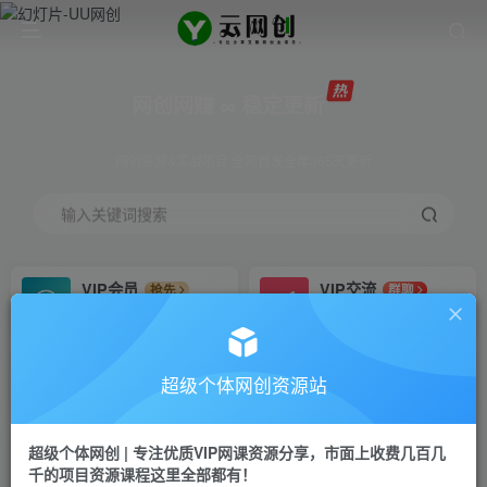
网创网赚 ∞ 稳定更新
网创资源&实战项目 全网首发全年365天更新
输入关键词搜索
VIP会员
VIP交流
抢先
群聊
免费下载全站资源
研究探讨更多创业项目路子。
VIP推广
招募站长
70%分佣
推荐
超级个体网创资源站
会员专属推广链接
搭建同款网站，自己当老板
超级个体网创 | 专注优质VIP网课资源分享，市面上收费几百几
挂机
APP下载
项目
GO
千的项目资源课程这里全部都有！
脚本卡密
站长V：Jong3355