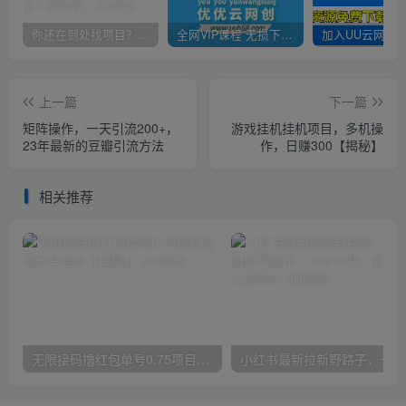
你还在到处找项目？还在当韭菜？我靠卖项目一个月收入5万+，曾经我也是个失败者。
全网VIP课程 无损下载~
上一篇
下一篇
矩阵操作，一天引流200+，
游戏挂机挂机项目，多机操
23年最新的豆瓣引流方法
作，日赚300【揭秘】
相关推荐
无限接码撸红包单号0.75项目无偿分享给你【揭秘】
小红