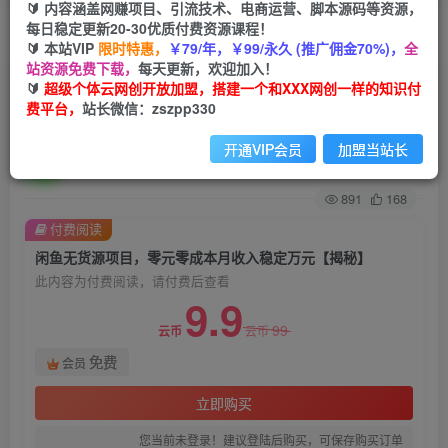
🔰 内容涵盖网赚项目、引流技术、电商运营、脚本源码等资源，
每日稳定更新20-30优质付费资源课程！
首页
创业课程
会员免费
正文
🔰 本站VIP
限时特惠，
￥79/年，￥99/永久 (推广佣金70%)，
全
站资源免费下载，
每天更新，欢迎加入！
闲鱼无货源项目，零元零成本月收入稳定万元【揭
🔰
超级个体云网创开放加盟，搭建一个和XXX网创一样的知识付
费平台，
站长微信：zszpp330
秘】
开通VIP会员
加盟当站长
超级个体
关注
私信
2年前发布
891
168
付费阅读
闲鱼无货源项目，零元零成本月收入稳定万元【揭秘】
此内容为付费阅读，请付费后查看
9.9
99
云币
云币
免费
会员
立即购买
您当前未登录！建议登陆后购买，可保存购买订单