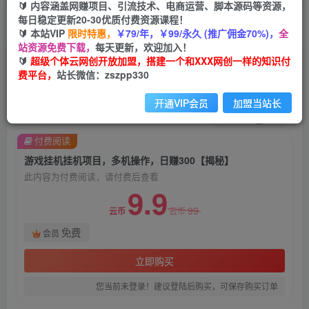
🔰 内容涵盖网赚项目、引流技术、电商运营、脚本源码等资源，
每日稳定更新20-30优质付费资源课程！
首页
创业课程
会员免费
正文
🔰 本站VIP
限时特惠，
￥79/年，￥99/永久 (推广佣金70%)，
全
站资源免费下载，
每天更新，欢迎加入！
游戏挂机挂机项目，多机操作，日赚300【揭秘】
🔰
超级个体云网创开放加盟，搭建一个和XXX网创一样的知识付
费平台，
站长微信：zszpp330
超级个体
关注
私信
2年前发布
开通VIP会员
加盟当站长
1286
157
付费阅读
游戏挂机挂机项目，多机操作，日赚300【揭秘】
此内容为付费阅读，请付费后查看
9.9
99
云币
云币
免费
会员
立即购买
您当前未登录！建议登陆后购买，可保存购买订单