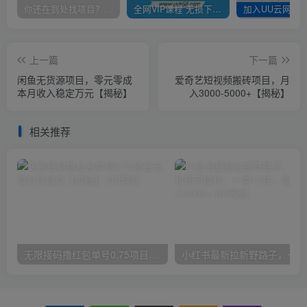
你还在到处找项目？还在当韭菜？我靠卖项目一个月收入5万+，曾经我也是个失败者。
全网VIP课程 无损下载~
上一篇
下一篇
闲鱼无货源项目，零元零成
爱奇艺短视频搬砖项目，月
本月收入稳定万元【揭秘】
入3000-5000+【揭秘】
相关推荐
无限接码撸红包单号0.75项目无偿分享给你【揭秘】
小红