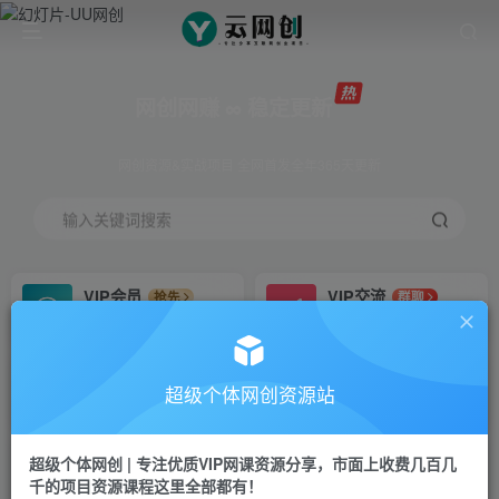
网创网赚 ∞ 稳定更新
网创资源&实战项目 全网首发全年365天更新
输入关键词搜索
VIP会员
VIP交流
抢先
群聊
免费下载全站资源
研究探讨更多创业项目路子。
VIP推广
招募站长
70%分佣
推荐
超级个体网创资源站
会员专属推广链接
搭建同款网站，自己当老板
超级个体网创 | 专注优质VIP网课资源分享，市面上收费几百几
挂机
APP下载
项目
GO
千的项目资源课程这里全部都有！
脚本卡密
站长V：Jong3355