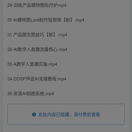
29-训练产品模特图际丹炉mp4
30 AI模特图Lora制作短视频【新】.mp4
31 产品图生图技巧【新】.mp4
32-AI数学人直播流量核心.mp4
33-A数学人直播实操.mp4
34-DDSP声音AI克隆教程.mp4
35-安装AI制图系统.mp4
此处内容已隐藏，请付费后查看