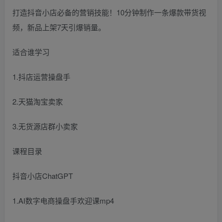
打造抖音小店必备的营销技能！10分钟制作一条爆款带货视
频，新品上架7天引爆销量。
适合谁学习
1.抖店运营操盘手
2.天猫淘宝卖家
3.无货源店群小卖家
课程目录
抖音小店ChatGPT
1.AI数字电商操盘手欢迎课mp4