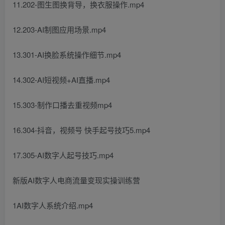
11.202-图生图换背导，换衣服操作.mp4
12.203-AI制图应用场景.mp4
13.301-AI换脸系统操作细节.mp4
14.302-AI短视频+AI直播.mp4
15.303-制作口播去重视频mp4
16.304-抖音，视频号 快手起号技巧5.mp4
17.305-AI数字人起号技巧.mp4
新版AI数字人电商流量变现实操训练营
1AI数字人系统介绍.mp4