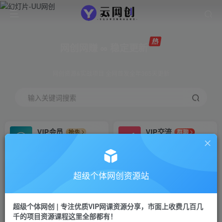
网创网赚 ∞ 稳定更新
网创资源&实战项目 全网首发全年365天更新
输入关键词搜索
VIP会员
VIP交流
抢先
群聊
免费下载全站资源
研究探讨更多创业项目路子。
VIP推广
招募站长
70%分佣
推荐
超级个体网创资源站
会员专属推广链接
搭建同款网站，自己当老板
超级个体网创 | 专注优质VIP网课资源分享，市面上收费几百几
挂机
APP下载
项目
GO
千的项目资源课程这里全部都有！
脚本卡密
站长V：Jong3355