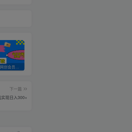
加入UU云网创会员，全站资源免费学习。
UU云网创【VIP会员专属交流群】
加盟UU云网创，搭建同款项目资源站，实现日入2000+
下一篇
实现日入300+