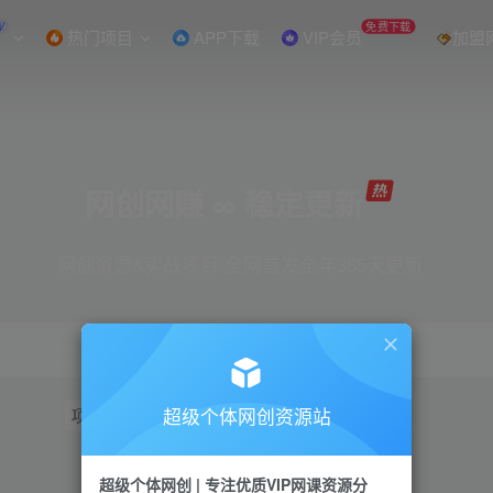
W
免费下载
热门项目
APP下载
VIP会员
加盟
网创网赚 ∞ 稳定更新
网创资源&实战项目 全网首发全年365天更新
超级个体网创资源站
项目
抖音
引流
短视频
小红书
视频号
超级个体网创 | 专注优质VIP网课资源分