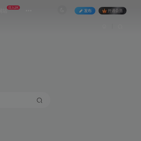
日入2K
网站
发布
开通会员