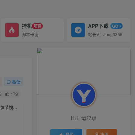
挂机
APP下载
项目
GO
脚本卡密
站长V：Jong3355
私信
8
179
（6544期）利用chatgpt操作网站SEO排名优化技术：实战效果相当不错（5节视频课）
HI！请登录
登录
注册