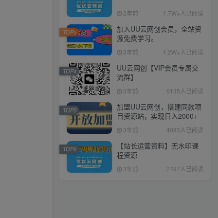
2年前
1.7W+人已阅读
加入UU云网创会员，全站资
TOP3
源免费学习。
3年前
1.2W+人已阅读
UU云网创【VIP会员专属交
TOP4
流群】
3年前
9135人已阅读
加盟UU云网创，搭建同款项
TOP5
目资源站，实现日入2000+
3年前
4083人已阅读
【站长运营资料】无水印课
TOP6
程资源
3年前
2797人已阅读