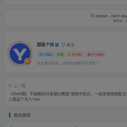
To beleve , each day
要坚信，
超级个体
关注
1.6W+
0
101W+
1119W+
永远面向阳光，这样你就看不见阴影了
上一篇
（6543期）不起眼的抖音细分赛道-宠物冷知识，一段宠物视频配文
人靠这个月入10w
相关推荐