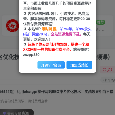
享，市面上收费几百几千的项目资源课程这
里全部都有！
🔰 内容涵盖网赚项目、引流技术、电商运
营、脚本源码等资源，每日稳定更新20-30
VIP推广
招募站长
70%分佣
推荐
优质付费资源课程！
🔰 本站VIP
限时特惠，
￥79/年，￥99/永久
会员专属推广链接
搭建同款网站，自己当老板
(推广佣金70%)，
全站资源免费下载，
每天
更新，欢迎加入！
🔰
超级个体云网创开放加盟，搭建一个和
XXX网创一样的知识付费平台，
站长微信：
zszpp330
EO排名优化技术：实战效果相当不错（5节视频课）
开通VIP会员
加盟当站长
关注
179
此内容为付费阅读，请付费后查看
会员专属资源