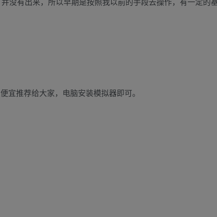
tGPT并没有出来，所以早期是按照我以前的手段去操作，有一定的
也很便宜推荐给大家，电脑安装模拟器即可。
】