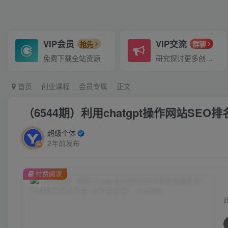
VIP会员
VIP交流
抢先
群聊
免费下载全站资源
研究探讨更多创业项目路子。
首页
创业课程
会员专属
正文
（6544期）利用chatgpt操作网站S
超级个体
2年前发布
付费阅读