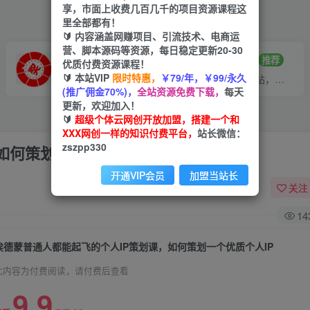
享，市面上收费几百几千的项目资源课程这
里全部都有！
🔰 内容涵盖网赚项目、引流技术、电商运
营、脚本源码等资源，每日稳定更新20-30
VIP推广
招募站长
70%分佣
推荐
优质付费资源课程！
🔰 本站VIP
限时特惠，
￥79/年，￥99/永久
会员专属推广链接
搭建同款网站，自己当老板
(推广佣金70%)，
全站资源免费下载，
每天
更新，欢迎加入！
🔰
超级个体云网创开放加盟，搭建一个和
XXX网创一样的知识付费平台，
站长微信：
zszpp330
如何策划一个优质个人IP
开通VIP会员
加盟当站长
关注
14
埃德蒙普通人都能起飞的个人IP策划课，如何策划一个优质个人IP
此内容为付费阅读，请付费后查看
9.9