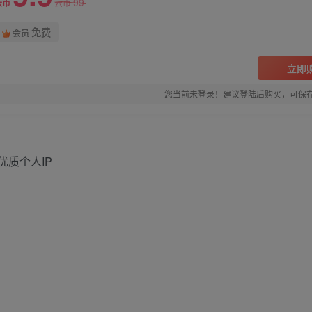
99
云币
云币
免费
会员
立即
您当前未登录！建议登陆后购买，可保