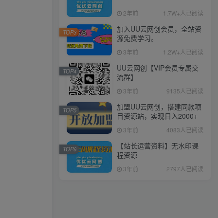
2年前
1.7W+人已阅读
加入UU云网创会员，全站资
TOP3
源免费学习。
3年前
1.2W+人已阅读
UU云网创【VIP会员专属交
TOP4
流群】
3年前
9135人已阅读
加盟UU云网创，搭建同款项
TOP5
目资源站，实现日入2000+
3年前
4083人已阅读
【站长运营资料】无水印课
TOP6
程资源
3年前
2797人已阅读