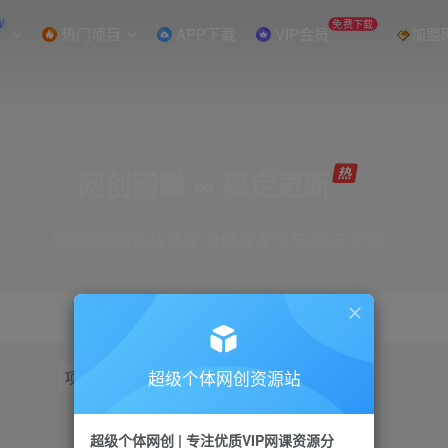
W
免费下载
热门项目
APP下载
VIP会员
加盟
网创网赚 ∞ 稳定更新
网创资源&实战项目 全网首发全年365天更新
超级个体网创资源站
项目
抖音
引流
短视频
小红书
视频号
超级个体网创 | 专注优质VIP网课资源分