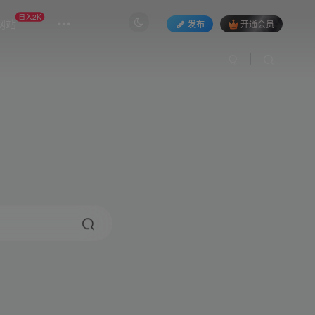
日入2K
网站
发布
开通会员