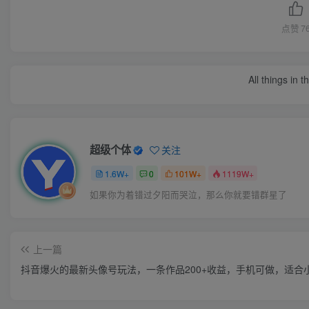
点赞
7
All things in 
超级个体
关注
1.6W+
0
101W+
1119W+
如果你为着错过夕阳而哭泣，那么你就要错群星了
上一篇
抖音爆火的最新头像号玩法，一条作品200+收益，手机可做，适合