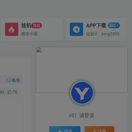
挂机
APP下载
项目
GO
脚本卡密
站长V：Jong3355
私信
39
76
HI！请登录
登录
注册