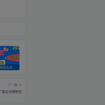
加入UU云网创会员，全站资源免费学习。
UU云网创【VIP会员专属交流群】
加盟UU云网创，搭建同款项目资源站，实现日入2000+
下一篇
广搬运详细教程