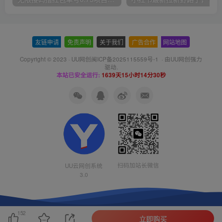
友链申请
-
免责声明
-
关于我们
-
广告合作
-
网站地图
Copyright © 2023 ·
UU网创闽ICP备2025115559号-1
· 由
UU网创
强力
驱动.
本站已安全运行:
1639天15小时14分30秒
扫码加站长微信
UU云网创系统
3.0
152
立即购买