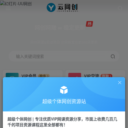
网创网赚 ∞ 稳定更新
网创资源&实战项目 全网首发全年365天更新
输入关键词搜索
VIP会员
VIP交流
抢先
群聊
免费下载全站资源
研究探讨更多创业项目路子。
VIP推广
招募站长
70%分佣
推荐
超级个体网创资源站
会员专属推广链接
搭建同款网站，自己当老板
超级个体网创 | 专注优质VIP网课资源分享，市面上收费几百几
挂机
APP下载
项目
GO
千的项目资源课程这里全部都有！
脚本卡密
站长V：Jong3355