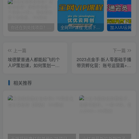
你还在到处找项目？还在当韭菜？我靠卖项目一个月收入5万+，曾经我也是个失败者。
全网VIP课程 无损下载~
上一篇
下一篇
埃德蒙普通人都能起飞的个
2023点金手·新人零基础手播
人IP策划课，如何策划一个
带货孵化营：账号运营篇+主
优质个人IP
播话术篇+数据流量篇等
相关推荐
无限接码撸红包单号0.75项目无偿分享给你【揭秘】
小红