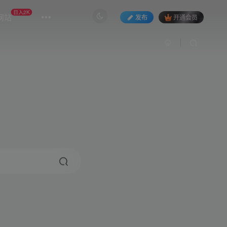
日入2K
网站
发布
开通会员