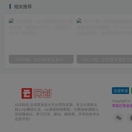
相关推荐
（9448期）2024网易云音乐人挂机项目，单机日入150+，无脑月入5000+
友链申请
-
Copyright ©
XXX网创-全网首发各大平台项目资源、专注分享新出
本站已安全运
网上vip赚钱方法、vip课程视频教程、付费网络课程以
及网赚培训，学习引流、建站、赚钱等，学项目技术从
这里开始！