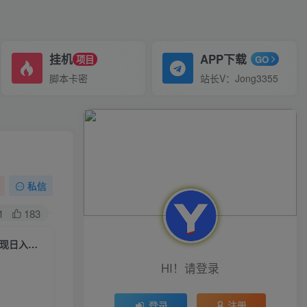
挂机
APP下载
项目
GO
脚本卡密
站长V：Jong3355
私信
1
183
（6600期）蓝海高利润，车载U盘项目，适合0基础小白，一部手机轻松实现日入500+
HI！请登录
登录
注册