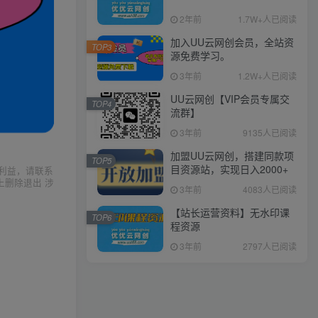
2年前
1.7W+人已阅读
加入UU云网创会员，全站资
TOP3
源免费学习。
3年前
1.2W+人已阅读
UU云网创【VIP会员专属交
TOP4
流群】
3年前
9135人已阅读
加盟UU云网创，搭建同款项
TOP5
目资源站，实现日入2000+
利益，请联系
上删除退出 涉
3年前
4083人已阅读
【站长运营资料】无水印课
TOP6
程资源
3年前
2797人已阅读