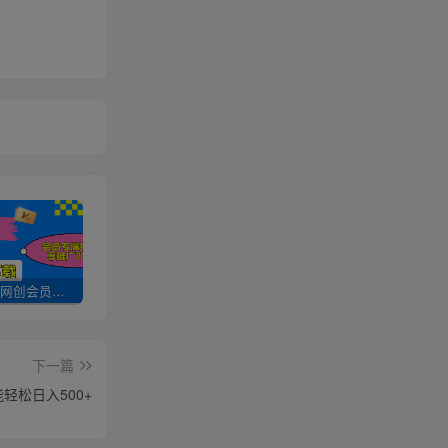
加入UU云网创会员，全站资源免费学习。
UU云网创【VIP会员专属交流群】
加盟UU云网创，搭建同款项目资源站，实现日入2000+
下一篇
轻松日入500+