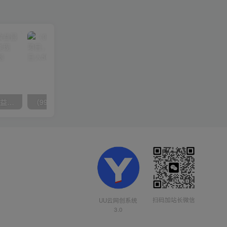
（10163期）快手掘金撸收益最新技术，高收益玩法，单日变现500+，小白必备项目
（9934期）24h无人直播支付宝项目，最新带货玩法，纯躺赚实测日入500+
扫码加站长微信
UU云网创系统
3.0