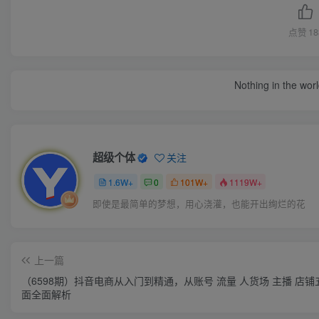
点赞
18
Nothing in the world 
超级个体
关注
1.6W+
0
101W+
1119W+
即使是最简单的梦想，用心浇灌，也能开出绚烂的花
上一篇
（6598期）抖音电商从入门到精通，从账号 流量 人货场 主播 店铺
面全面解析