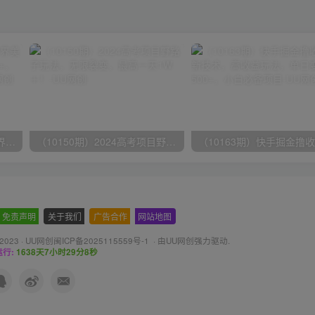
（9111期）全网首发魔兽世界美服全自动打金搬砖，日入1000+，简单好操作，保姆级教学
（10150期）2024高考项目野路子玩法，无限裂变，最高一天1W＋！
免责声明
-
关于我们
-
广告合作
-
网站地图
 2023 ·
UU网创闽ICP备2025115559号-1
· 由
UU网创
强力驱动.
行:
1638天7小时29分9秒