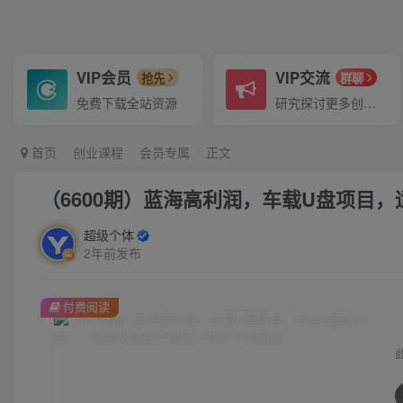
VIP会员
VIP交流
抢先
群聊
免费下载全站资源
研究探讨更多创业项目路子。
首页
创业课程
会员专属
正文
（6600期）蓝海高利润，车载U盘项目，
超级个体
2年前发布
付费阅读