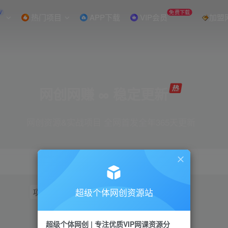
W
免费下载
热门项目
APP下载
VIP会员
加盟
网创网赚 ∞ 稳定更新
网创资源&实战项目 全网首发全年365天更新
超级个体网创资源站
项目
抖音
引流
短视频
小红书
视频号
超级个体网创 | 专注优质VIP网课资源分