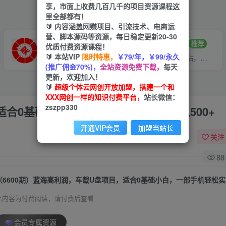
享，市面上收费几百几千的项目资源课程这
里全部都有！
🔰 内容涵盖网赚项目、引流技术、电商运
营、脚本源码等资源，每日稳定更新20-30
VIP推广
招募站长
70%分佣
推荐
优质付费资源课程！
🔰 本站VIP
限时特惠，
￥79/年，￥99/永久
会员专属推广链接
搭建同款网站，自己当老板
(推广佣金70%)，
全站资源免费下载，
每天
更新，欢迎加入！
🔰
超级个体云网创开放加盟，搭建一个和
XXX网创一样的知识付费平台，
站长微信：
zszpp330
适合0基础小白，一部手机轻松实现日入500+
开通VIP会员
加盟当站长
关注
88
此内容为付费阅读，请付费后查看
会员专属资源