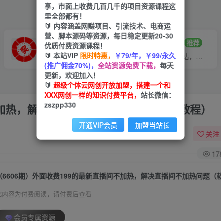
享，市面上收费几百几千的项目资源课程这
里全部都有！
🔰 内容涵盖网赚项目、引流技术、电商运
营、脚本源码等资源，每日稳定更新20-30
VIP推广
招募站长
70%分佣
推荐
优质付费资源课程！
🔰 本站VIP
限时特惠，
￥79/年，￥99/永久
会员专属推广链接
搭建同款网站，自己当老板
(推广佣金70%)，
全站资源免费下载，
每天
更新，欢迎加入！
🔰
超级个体云网创开放加盟，搭建一个和
XXX网创一样的知识付费平台，
站长微信：
zszpp330
间不加热，解决直播间不加热问题（软件＋教程）
开通VIP会员
加盟当站长
关注
17
此内容为付费阅读，请付费后查看
会员专属资源