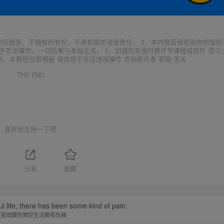
空间服务，不拥有所有权，不承担相关法律责任。 3、本内容若侵犯到你的版权
于非法操作，一切后果与本站无关。 5、如遇到充值付费环节课程或软件 请马
6、本教程仅供揭秘 请勿用于非法违规操作 否则和作者 官网 无关
THE END
喜欢就支持一下吧
1
分享
收藏
l life, there has been some kind of pain.
破茧成蝶的美好生活都有伤痛