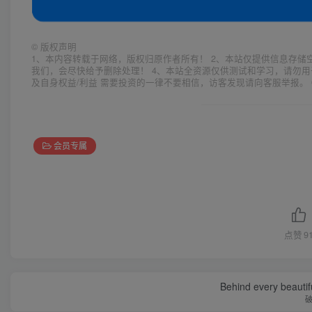
©
版权声明
1、本内容转载于网络，版权归原作者所有！ 2、本站仅提供信息存储
我们，会尽快给予删除处理！ 4、本站全资源仅供测试和学习，请勿用
及自身权益/利益 需要投资的一律不要相信，访客发现请向客服举报。 
会员专属
点赞
9
Behind every beautifu