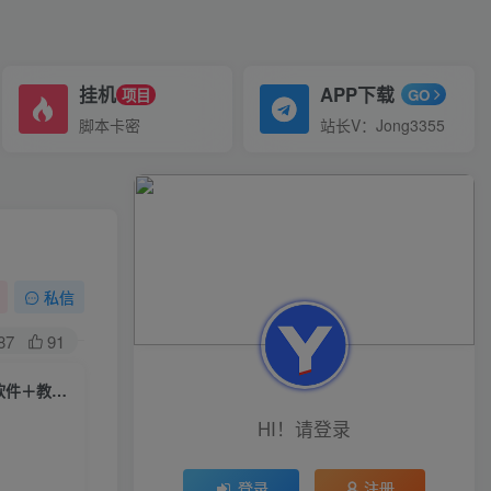
挂机
APP下载
项目
GO
脚本卡密
站长V：Jong3355
私信
87
91
（6606期）外面收费199的最新直播间不加热，解决直播间不加热问题（软件＋教程）
HI！请登录
登录
注册