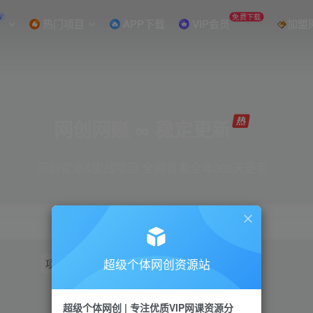
W
免费下载
热门项目
APP下载
VIP会员
加盟
网创网赚 ∞ 稳定更新
网创资源&实战项目 全网首发全年365天更新
超级个体网创资源站
项目
抖音
引流
短视频
小红书
视频号
超级个体网创 | 专注优质VIP网课资源分