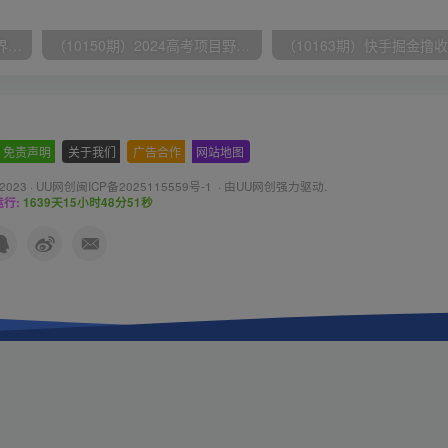
（9111期）全网首发魔兽世界美服全自动打金搬砖，日入1000+，简单好操作，保姆级教学
（10150期）2024高考项目野路子玩法，无限裂变，最高一天1W＋！
免责声明
-
关于我们
-
广告合作
-
网站地图
 2023 ·
UU网创闽ICP备2025115559号-1
· 由
UU网创
强力驱动.
行:
1639天15小时48分52秒