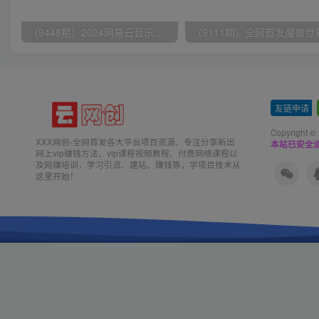
（9448期）2024网易云音乐人挂机项目，单机日入150+，无脑月入5000+
友链申请
-
Copyright ©
XXX网创-全网首发各大平台项目资源、专注分享新出
本站已安全运
网上vip赚钱方法、vip课程视频教程、付费网络课程以
及网赚培训，学习引流、建站、赚钱等，学项目技术从
这里开始！