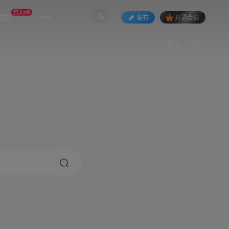
日入2K
网站
发布
开通会员