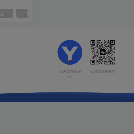
（10163期）快手掘金撸收益最新技术，高收益玩法，单日变现500+，小白必备项目
（9934期）24h无人直播支付宝项目，最新带货玩法，纯躺赚实测日入500+
扫码加站长微信
UU云网创系统
3.0