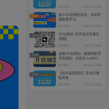
2年前
1.7W+人已阅读
加入UU云网创会员，全站资
TOP3
源免费学习。
3年前
1.2W+人已阅读
UU云网创【VIP会员专属交
TOP4
流群】
3年前
9135人已阅读
加盟UU云网创，搭建同款项
TOP5
目资源站，实现日入2000+
3年前
4083人已阅读
【站长运营资料】无水印课
TOP6
程资源
3年前
2797人已阅读