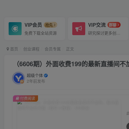
VIP会员
VIP交流
抢先
群聊
免费下载全站资源
研究探讨更多创业项目路子。
首页
创业课程
会员专属
正文
（6606期）外面收费199的最新直播
超级个体
2年前发布
付费阅读