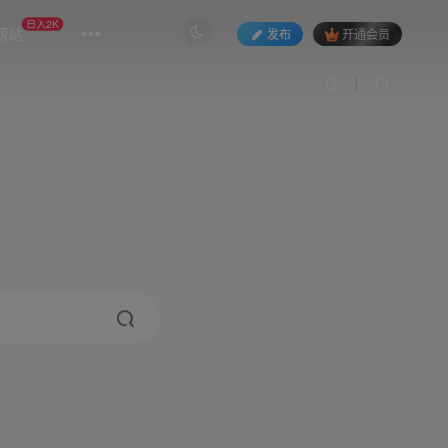
日入2K
网站
发布
开通会员