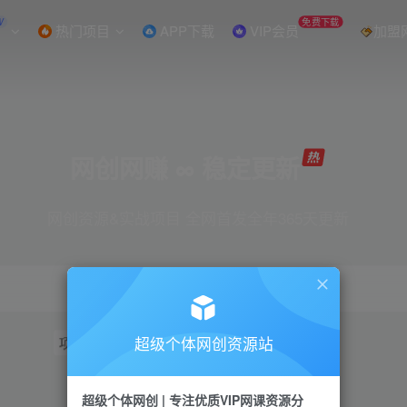
W
免费下载
热门项目
APP下载
VIP会员
加盟
网创网赚 ∞ 稳定更新
网创资源&实战项目 全网首发全年365天更新
超级个体网创资源站
项目
抖音
引流
短视频
小红书
视频号
超级个体网创 | 专注优质VIP网课资源分