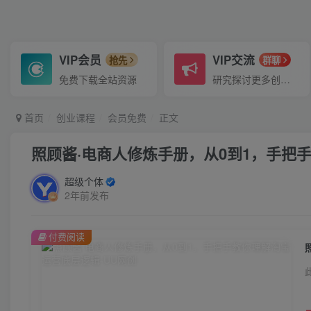
VIP会员
VIP交流
抢先
群聊
免费下载全站资源
研究探讨更多创业项目路子。
首页
创业课程
会员免费
正文
照顾酱·电商人修炼手册，从0到1，手把
超级个体
2年前发布
付费阅读