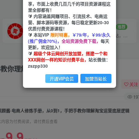
享，市面上收费几百几千的项目资源课程这
里全部都有！
🔰 内容涵盖网赚项目、引流技术、电商运
营、脚本源码等资源，每日稳定更新20-30
VIP推广
招募站长
70%分佣
推荐
优质付费资源课程！
🔰 本站VIP
限时特惠，
￥79/年，￥99/永久
会员专属推广链接
搭建同款网站，自己当老板
(推广佣金70%)，
全站资源免费下载，
每天
更新，欢迎加入！
🔰
超级个体云网创开放加盟，搭建一个和
XXX网创一样的知识付费平台，
站长微信：
zszpp330
手教你理解淘宝运营底层逻辑
开通VIP会员
加盟当站长
关注
19
照顾酱·电商人修炼手册，从0到1，手把手教你理解淘宝运营底层逻辑
此内容为付费阅读，请付费后查看
9.9