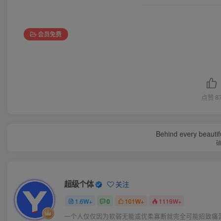
会员免费
点赞
8
Behind every beautifu
超级个体
关注
1.6W+
0
101W+
1119W+
一个人仅仅因为软弱无能或优柔寡断就完全可能招致痛