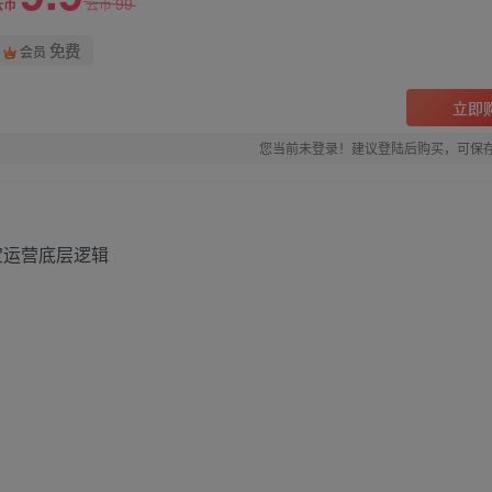
99
云币
云币
免费
会员
立即
您当前未登录！建议登陆后购买，可保