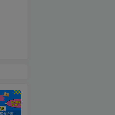
加入UU云网创会员，全站资源免费学习。
UU云网创【VIP会员专属交流群】
加盟UU云网创，搭建同款项目资源站，实现日入2000+