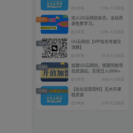
2年前
1.7W+人已阅读
加入UU云网创会员，全站资
TOP3
源免费学习。
3年前
1.2W+人已阅读
UU云网创【VIP会员专属交
TOP4
流群】
3年前
9135人已阅读
加盟UU云网创，搭建同款项
TOP5
目资源站，实现日入2000+
3年前
4083人已阅读
【站长运营资料】无水印课
TOP6
程资源
3年前
2797人已阅读