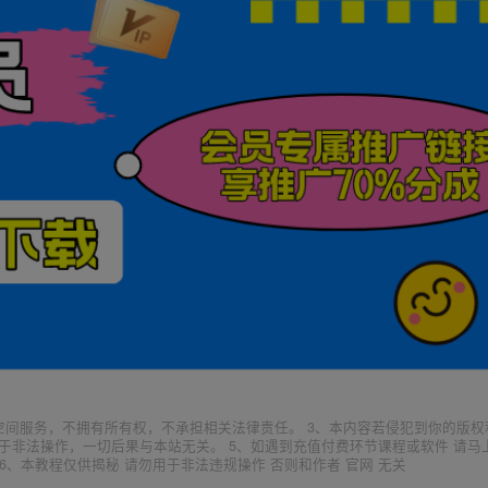
空间服务，不拥有所有权，不承担相关法律责任。 3、本内容若侵犯到你的版权
于非法操作，一切后果与本站无关。 5、如遇到充值付费环节课程或软件 请马
6、本教程仅供揭秘 请勿用于非法违规操作 否则和作者 官网 无关