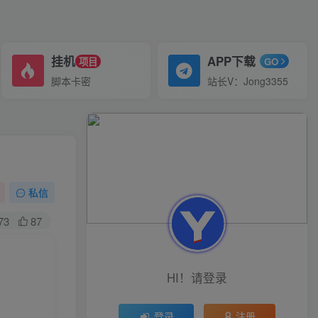
挂机
APP下载
项目
GO
脚本卡密
站长V：Jong3355
私信
73
87
HI！请登录
登录
注册