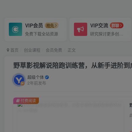
VIP会员
VIP交流
抢先
群聊
免费下载全站资源
研究探讨更多创业项目路子。
首页
创业课程
会员免费
正文
野草影视解说陪跑训练营，从新手进阶到
超级个体
2年前发布
付费阅读