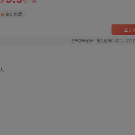
99
云币
云币
免费
会员
立即
您当前未登录！建议登陆后购买，可保