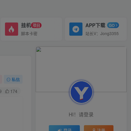
挂机
APP下载
项目
GO
脚本卡密
站长V：Jong3355
私信
9
174
HI！请登录
登录
注册