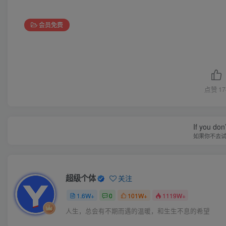
会员免费
点赞
17
If you don’
如果你不去
超级个体
关注
1.6W+
0
101W+
1119W+
人生，总会有不期而遇的温暖，和生生不息的希望