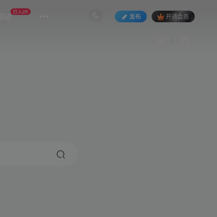
日入2K
网站
发布
开通会员