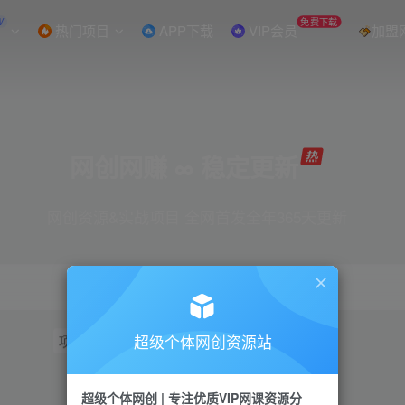
W
免费下载
热门项目
APP下载
VIP会员
加盟
网创网赚 ∞ 稳定更新
网创资源&实战项目 全网首发全年365天更新
超级个体网创资源站
项目
抖音
引流
短视频
小红书
视频号
超级个体网创 | 专注优质VIP网课资源分