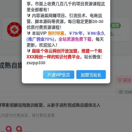
享，市面上收费几百几千的项目资源课程这
里全部都有！
🔰 内容涵盖网赚项目、引流技术、电商运
营、脚本源码等资源，每日稳定更新20-30
VIP推广
招募站长
70%分佣
推荐
优质付费资源课程！
🔰 本站VIP
限时特惠，
￥79/年，￥99/永久
会员专属推广链接
搭建同款网站，自己当老板
(推广佣金70%)，
全站资源免费下载，
每天
更新，欢迎加入！
🔰
超级个体云网创开放加盟，搭建一个和
XXX网创一样的知识付费平台，
站长微信：
zszpp330
成熟自媒体达人
开通VIP会员
加盟当站长
关注
104
野草影视解说陪跑训练营，从新手进阶到成熟自媒体达人
此内容为付费阅读，请付费后查看
9.9