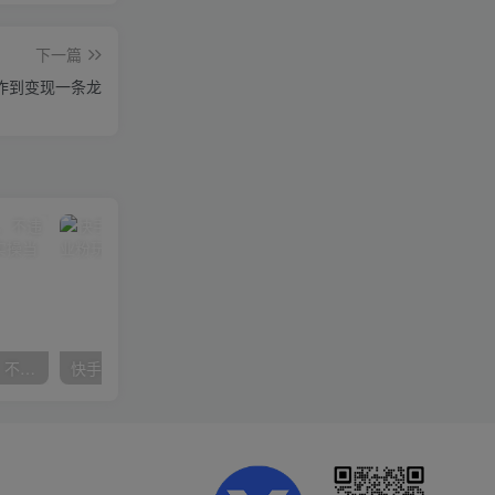
下一篇
作到变现一条龙
抖音24小时无人直播音乐，不违规，不封号纯撸音浪，小白实操当天日入1000+
快手美女组合收益拼图引流，创业粉玩法，单日引流50+