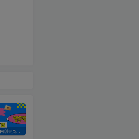
加入UU云网创会员，全站资源免费学习。
UU云网创【VIP会员专属交流群】
加盟UU云网创，搭建同款项目资源站，实现日入2000+