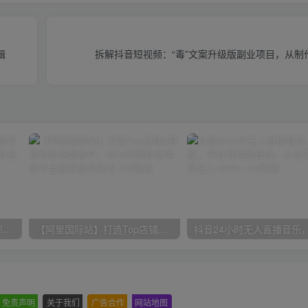
辑
拆解抖音短视频：“毒”文案升级版副业项目，从制
小红书最新拉新野路子，一部手机即可操作，一单15块，做得好日入2000+
【阿里国际站】打造Top店铺&获得优质询盘客户，​95%的国际站讲师不会说的运营技巧
免责声明
-
关于我们
-
广告合作
-
网站地图