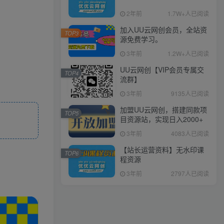
2年前
1.7W+人已阅读
加入UU云网创会员，全站资
TOP3
源免费学习。
3年前
1.2W+人已阅读
UU云网创【VIP会员专属交
TOP4
流群】
3年前
9135人已阅读
加盟UU云网创，搭建同款项
TOP5
目资源站，实现日入2000+
3年前
4083人已阅读
【站长运营资料】无水印课
TOP6
程资源
3年前
2797人已阅读