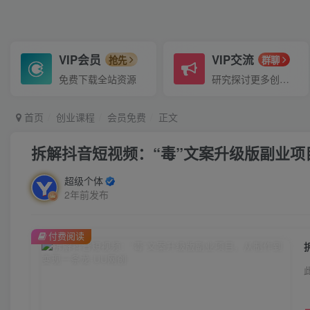
VIP会员
VIP交流
抢先
群聊
免费下载全站资源
研究探讨更多创业项目路子。
首页
创业课程
会员免费
正文
拆解抖音短视频：“毒”文案升级版副业
超级个体
2年前发布
付费阅读