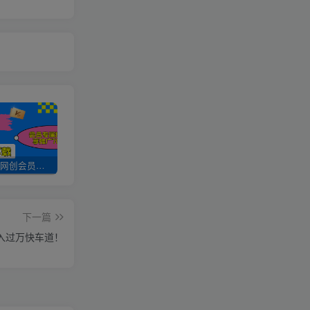
加入UU云网创会员，全站资源免费学习。
UU云网创【VIP会员专属交流群】
加盟UU云网创，搭建同款项目资源站，实现日入2000+
下一篇
入过万快车道！