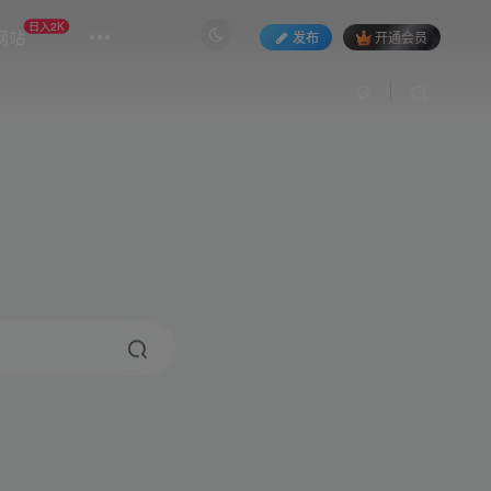
日入2K
网站
发布
开通会员