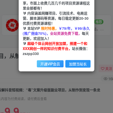
享，市面上收费几百几千的项目资源课程这
里全部都有！
🔰 内容涵盖网赚项目、引流技术、电商运
营、脚本源码等资源，每日稳定更新20-30
VIP推广
招募站长
70%分佣
推荐
优质付费资源课程！
🔰 本站VIP
限时特惠，
￥79/年，￥99/永久
会员专属推广链接
搭建同款网站，自己当老板
(推广佣金70%)，
全站资源免费下载，
每天
更新，欢迎加入！
🔰
超级个体云网创开放加盟，搭建一个和
XXX网创一样的知识付费平台，
站长微信：
zszpp330
项目，从制作到变现一条龙
开通VIP会员
加盟当站长
关注
16
拆解抖音短视频：“毒”文案升级版副业项目，从制作到变现一条龙
此内容为付费阅读，请付费后查看
9.9