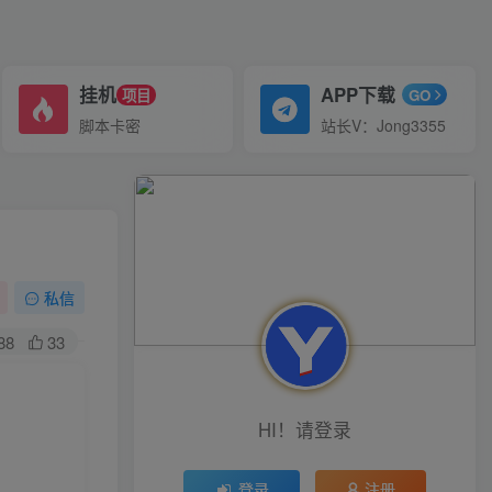
挂机
APP下载
项目
GO
脚本卡密
站长V：Jong3355
私信
88
33
HI！请登录
登录
注册