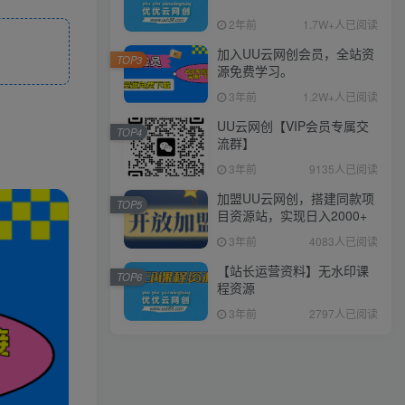
2年前
1.7W+人已阅读
加入UU云网创会员，全站资
TOP3
源免费学习。
3年前
1.2W+人已阅读
UU云网创【VIP会员专属交
TOP4
流群】
3年前
9135人已阅读
加盟UU云网创，搭建同款项
TOP5
目资源站，实现日入2000+
3年前
4083人已阅读
【站长运营资料】无水印课
TOP6
程资源
3年前
2797人已阅读