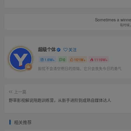
Sometimes a winner 
有时候
超级个体
关注
1.6W+
0
101W+
1119W+
担忧不会清空明日的烦恼，它只会丧失今日的勇气
上一篇
野草影视解说陪跑训练营，从新手进阶到成熟自媒体达人
相关推荐