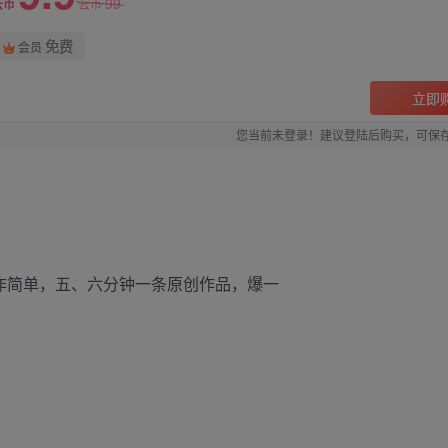
99
云币
云币
免费
会员
立即
您当前未登录！建议登陆后购买，可保
作简单，五、六分钟一条原创作品，爆一