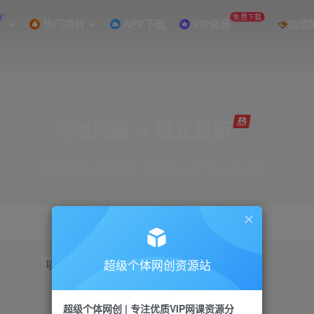
W
免费下载
热门项目
APP下载
VIP会员
加盟
网创网赚 ∞ 稳定更新
网创资源&实战项目 全网首发全年365天更新
超级个体网创资源站
项目
抖音
引流
短视频
小红书
视频号
超级个体网创 | 专注优质VIP网课资源分