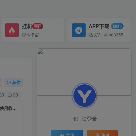
挂机
APP下载
项目
GO
脚本卡密
站长V：Jong3355
私信
83
39
（6627期）收费368元的最新贴吧顶帖软件，一键傻瓜式使用【顶帖脚本+使用教程】
HI！请登录
登录
注册