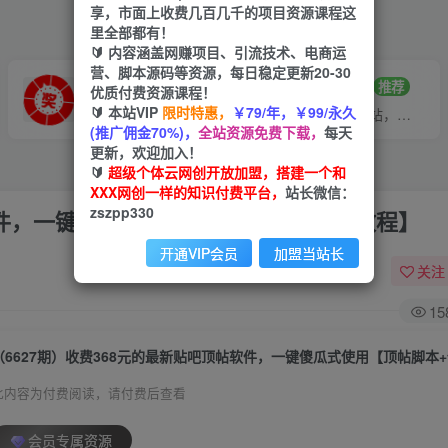
享，市面上收费几百几千的项目资源课程这
里全部都有！
🔰 内容涵盖网赚项目、引流技术、电商运
营、脚本源码等资源，每日稳定更新20-30
VIP推广
招募站长
70%分佣
推荐
优质付费资源课程！
🔰 本站VIP
限时特惠，
￥79/年，￥99/永久
会员专属推广链接
搭建同款网站，自己当老板
(推广佣金70%)，
全站资源免费下载，
每天
更新，欢迎加入！
🔰
超级个体云网创开放加盟，搭建一个和
XXX网创一样的知识付费平台，
站长微信：
zszpp330
软件，一键傻瓜式使用【顶帖脚本+使用教程】
开通VIP会员
加盟当站长
关注
15
此内容为付费阅读，请付费后查看
会员专属资源