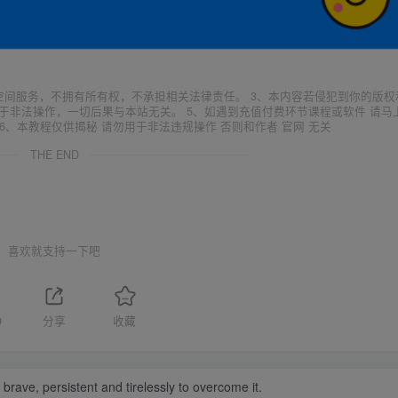
空间服务，不拥有所有权，不承担相关法律责任。 3、本内容若侵犯到你的版权
于非法操作，一切后果与本站无关。 5、如遇到充值付费环节课程或软件 请马
6、本教程仅供揭秘 请勿用于非法违规操作 否则和作者 官网 无关
THE END
喜欢就支持一下吧
9
分享
收藏
be brave, persistent and tirelessly to overcome it.