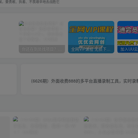
候，要勇敢、执着、不畏艰辛地去战胜它
你还在到处找项目？还在当韭菜？我靠卖项目一个月收入5万+，曾经我也是个失败者。
全网VIP课程 无损下载~
（6626期）外面收费888的多平台直播录制工具，实时