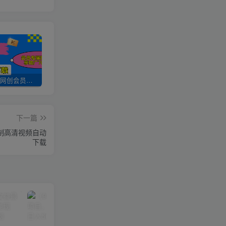
加入UU云网创会员，全站资源免费学习。
UU云网创【VIP会员专属交流群】
加盟UU云网创，搭建同款项目资源站，实现日入2000+
下一篇
录制高清视频自动
下载