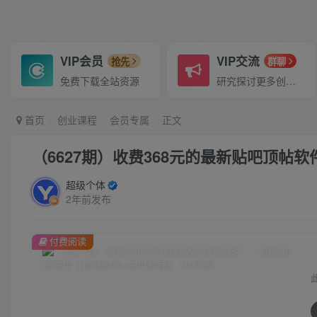
VIP会员
VIP交流
抢先
群聊
免费下载全站资源
研究探讨更多创业项目路子。
首页
创业课程
会员专属
正文
（6627期）收费368元的最新贴吧顶帖
超级个体
2年前发布
付费阅读