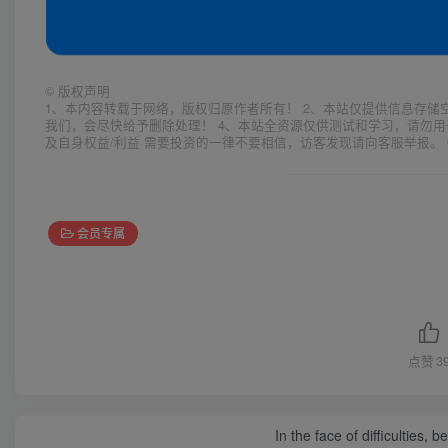
©
版权声明
1、本内容转载于网络，版权归原作者所有！ 2、本站仅提供信息存储
我们，会尽快给予删除处理！ 4、本站全资源仅供测试和学习，请勿用
及自身权益/利益 需要投资的一律不要相信，访客发现请向客服举报。 
会员专属
点赞
3
In the face of difficulties, 