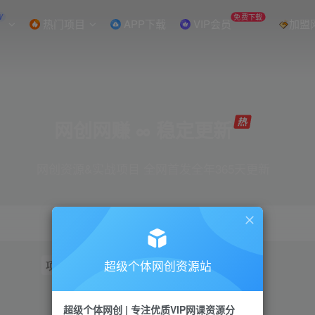
W
免费下载
热门项目
APP下载
VIP会员
加盟
网创网赚 ∞ 稳定更新
网创资源&实战项目 全网首发全年365天更新
超级个体网创资源站
项目
抖音
引流
短视频
小红书
视频号
超级个体网创 | 专注优质VIP网课资源分