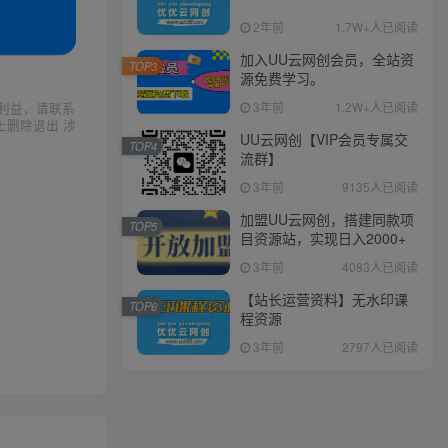
2年前
1.7W+人已阅读
加入UU云网创会员，全站资
TOP3
源免费学习。
3年前
1.2W+人已阅读
利益，请联系
上删除退出 涉
UU云网创【VIP会员专属交
TOP4
流群】
3年前
9135人已阅读
加盟UU云网创，搭建同款项
TOP5
目资源站，实现日入2000+
3年前
4083人已阅读
【站长运营资料】无水印课
TOP6
程资源
3年前
2797人已阅读