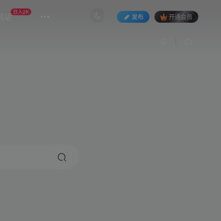
日入2K
网站
发布
开通会员