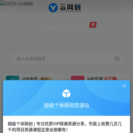
网创网赚 ∞ 稳定更新
网创资源&实战项目 全网首发全年365天更新
输入关键词搜索
VIP会员
VIP交流
抢先
群聊
免费下载全站资源
研究探讨更多创业项目路子。
VIP推广
招募站长
70%分佣
推荐
超级个体网创资源站
会员专属推广链接
搭建同款网站，自己当老板
超级个体网创 | 专注优质VIP网课资源分享，市面上收费几百几
挂机
APP下载
项目
GO
千的项目资源课程这里全部都有！
脚本卡密
站长V：Jong3355