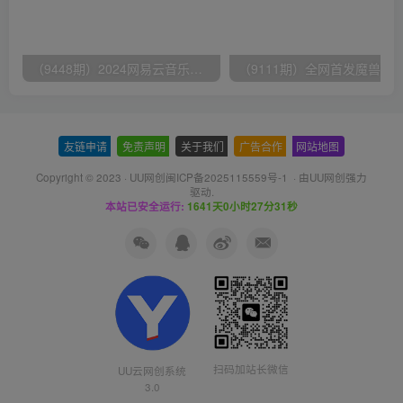
（9448期）2024网易云音乐人挂机项目，单机日入150+，无脑月入5000+
友链申请
-
免责声明
-
关于我们
-
广告合作
-
网站地图
Copyright © 2023 ·
UU网创闽ICP备2025115559号-1
· 由
UU网创
强力
驱动.
本站已安全运行:
1641天0小时27分31秒
扫码加站长微信
UU云网创系统
3.0