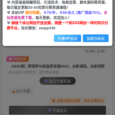
🔰 内容涵盖网赚项目、引流技术、电商运营、脚本源码等资源，
每日稳定更新20-30优质付费资源课程！
首页
创业课程
会员专属
正文
🔰 本站VIP
限时特惠，
￥79/年，￥99/永久 (推广佣金70%)，
全
站资源免费下载，
每天更新，欢迎加入！
（6629期）野菩萨AI绘画资深课2023，全新课
🔰
超级个体云网创开放加盟，搭建一个和XXX网创一样的知识付
费平台，
站长微信：zszpp330
程，全新视野
开通VIP会员
加盟当站长
超级个体
关注
私信
2年前发布
596
89
付费阅读
（6629期）野菩萨AI绘画资深课2023，全新课程，全新视野
此内容为付费阅读，请付费后查看
会员专属资源
免费
会员
您暂无购买权限，请先开通会员
开通会员