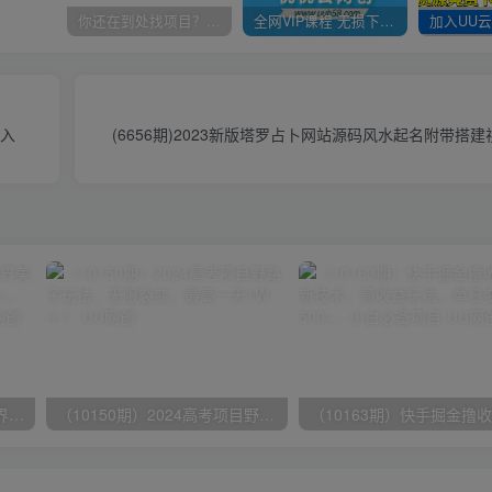
你还在到处找项目？还在当韭菜？我靠卖项目一个月收入5万+，曾经我也是个失败者。
全网VIP课程 无损下载~
日入
(6656期)2023新版塔罗占卜网站源码风水起名附带搭
（9111期）全网首发魔兽世界美服全自动打金搬砖，日入1000+，简单好操作，保姆级教学
（10150期）2024高考项目野路子玩法，无限裂变，最高一天1W＋！