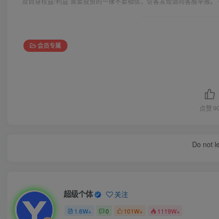
及自身权益/利益 需要投资的一律不要相信，访客发现请向客服举报。 
会员专属
点赞
9
Do not l
超级个体
关注
1.6W+
0
101W+
1119W+