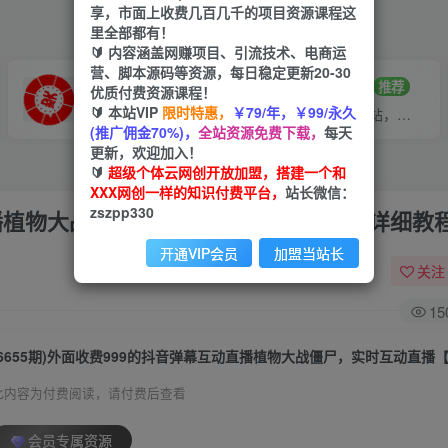
享，市面上收费几百几千的项目资源课程这
里全部都有！
🔰 内容涵盖网赚项目、引流技术、电商运
营、脚本源码等资源，每日稳定更新20-30
VIP推广
招募站长
70%分佣
推荐
优质付费资源课程！
🔰 本站VIP
限时特惠，
￥79/年，￥99/永久
会员专属推广链接
搭建同款网站，自己当老板
(推广佣金70%)，
全站资源免费下载，
每天
更新，欢迎加入！
🔰
超级个体云网创开放加盟，搭建一个和
XXX网创一样的知识付费平台，
站长微信：
zszpp330
动直播植物大战僵尸，实时互动直播【软件+详细教
开通VIP会员
加盟当站长
关注
15
此内容为付费阅读，请付费后查看
会员专属资源