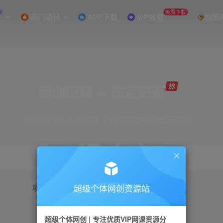
W
免费下载
热门项目
APP下载
VIP会员
加盟
网创网赚 ∞ 稳定更新
网创资源&实战项目 全网首发全年365天更新
超级个体网创资源站
项目
抖音
引流
短视频
小红书
视频号
超级个体网创 | 专注优质VIP网课资源分