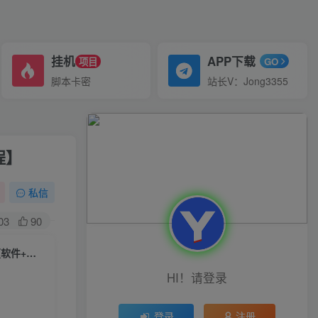
挂机
APP下载
项目
GO
脚本卡密
站长V：Jong3355
程】
私信
03
90
(6655期)外面收费999的抖音弹幕互动直播植物大战僵尸，实时互动直播【软件+详细教程】
HI！请登录
登录
注册