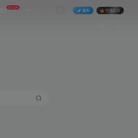
日入2K
网站
发布
开通会员